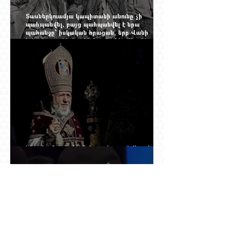
Տասներկուամյա կապիտանի անունը չի
պահպանվել, բայց պահպանվել է նրա
պահանջը՝ իսկական հրացան, երբ Վանի
իշխանությունն արդեն հաշվում էր վերջին
պաշարները
Ինչպես Գարեգին Բ-ի գործը թողնվեց դեռ
չընտրված դատավորի հույսին
Օդանավակայանում ասված «կարող ա խառնվի