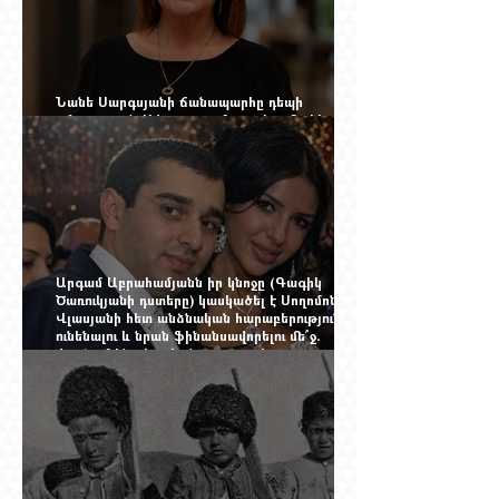
Նանե Սարգսյանի ճանապարհը դեպի
«Հայաստան-Սփյուռք» ամսագրի ամերիկյան
էջը
Արգամ Աբրահամյանն իր կնոջը (Գագիկ
Ծառուկյանի դստերը) կասկածել է Սողոմոն
Վլասյանի հետ անձնական հարաբերություններ
ունենալու և նրան ֆինանսավորելու մե՞ջ.
փորձում ենք հասկանալ այսօրվա
խառնիճաղանճ լրահոսը