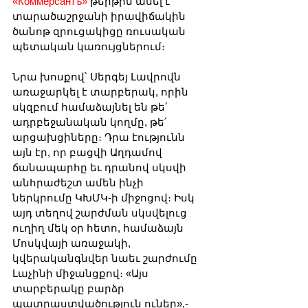
«Коммерсантъ»
 թերթին ասել է 
տարածաշրջանի իրավիճակին 
ծանոթ զրուցակիցը ռուսական 
պետական կառույցներում։
Նրա խոսքով՝ Սերգեյ Լավրովն 
առաջարկել է տարբերակ, որին 
սկզբում համաձայնել են թե՛ 
ադրբեջանական կողմը, թե՛ 
արցախցիները։ Դրա էությունն 
այն էր, որ բացվի Աղդամով 
ճանապարհը եւ դրանով սկսվի 
անհրաժեշտ ամեն ինչի 
ներկրումը ԿԽՄԿ-ի միջոցով։ Իսկ 
այդ տեղով շարժման սկսվելուց 
ուղիղ մեկ օր հետո, համաձայն 
Մոսկվայի առաջակի, 
կվերականգնվեր նաեւ շարժումը 
Լաչինի միջանցքով։ «Այս 
տարբերակը բարձր 
պատրաստվածություն ուներ»,- 