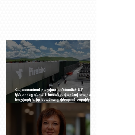
Հայաստանում բացված ամենամեծ ԱԲ
կենտրոնը գնում է հոսանք, վարձով տալիս
հաշվարկ և իր եկամուտը փնտրում օպտիկական
մալուխի մյուս ծայրում. ինչ է իրենից
ներկայացնում Firebird AI-ն