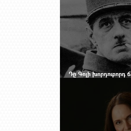
Դը Գոլի խորդուբորդ
մեղադրյալի աթոռից 