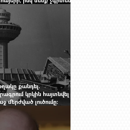
նունը՝ Սաձո Հիբիի
օղակը քանդել.
րագրում կրկին հայտնվել է
 մերժված լուծումը:
g.-ի մեծ ռեպորտաժը