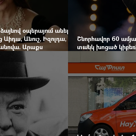
 ձայնով օպերայում անելիք
ց Աիդա, Անուշ, Իզոլդա,
Շնորհավոր 60 ամյա
անովա. Արաքս
տանկ խոցած կիբեռն
եկան է
գյուղ գրանցեց տա