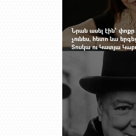
Նրան ասել էին՝ փոքր
չունես, հետո նա երգե
Տոսկա ու Կատյա Կաբ
Մանսուրյանը 80 տար