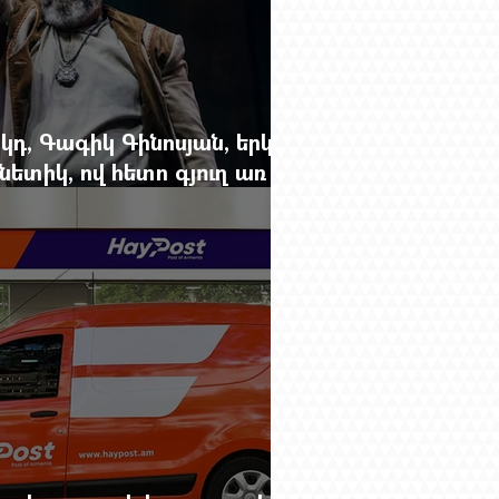
կդ, Գագիկ Գինոսյան, երկու
ետիկ, ով հետո գյուղ առ
րեց մարդկանց պարերը