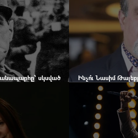
 ճանապարհը՝ սկսված
Ինչո՞ւ Նասիմ Թալե
և մեկ սխալ գրված տառից
հրավերքը և պաշտպ