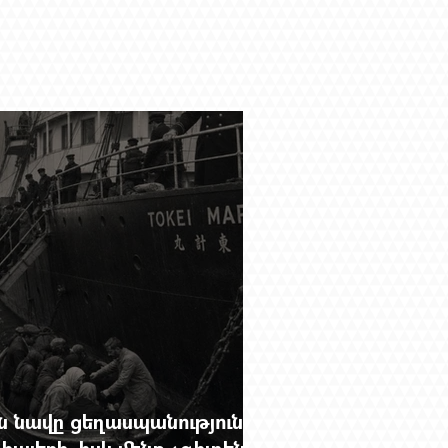
 նավը ցեղասպանությունից
հայերի, իսկ մենք չգիտենք