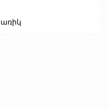
ցառիկ