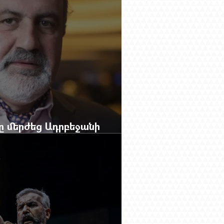
բը մերժեց Ադրբեջանի
անեց Ռուբեն Վարդանյանին