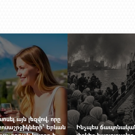
ոսել այն լեզվով, որը
զբոսաշրջիկների՝ Երևան
Ինչպես ճապոնական
րա. որքան կարող է
փրկեց հարյուրավոր 