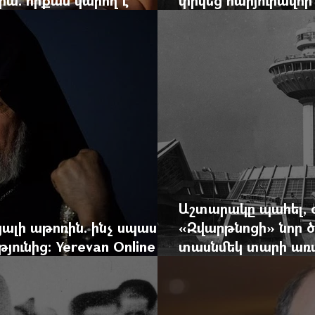
կան ճգնաժամը
հերոս նավապետի ա
Աշտարակը պահել, 
ալի աթոռին. ինչ սպասել
«Զվարթնոցի» նոր ծ
ունից: Yerevan Online
տասնմեկ տարի առաջ
ժը
Yerevan Online Ma