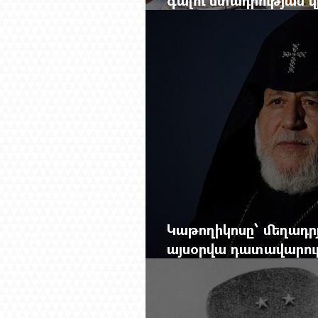
խորանալ հայ-ռուսա
Կաթողիկոսը՝ մեղադրյ
այսօրվա դատավարությ
Mag.-ի մեծ ռեպորտա