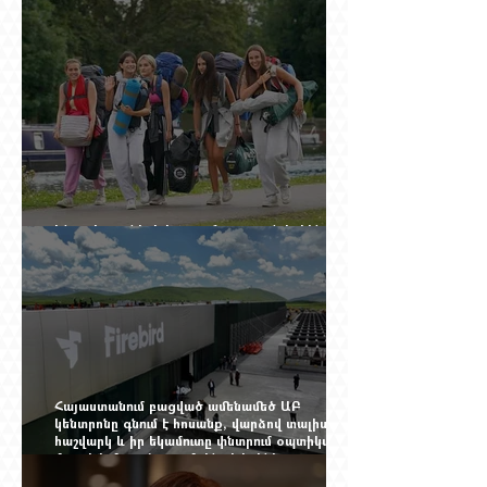
դոլարանոց «Հերմես» պայուսակը, դահլիճում՝
625 միլիոն 470 հազար դրամի երկու գործարք
Ինչու է ռուսների հոսքը Հայաստան կրկին
ակտիվացել
Հայաստանում բացված ամենամեծ ԱԲ
կենտրոնը գնում է հոսանք, վարձով տալիս
հաշվարկ և իր եկամուտը փնտրում օպտիկական
մալուխի մյուս ծայրում. ինչ է իրենից
ներկայացնում Firebird AI-ն