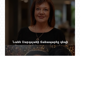
Նանե Սարգսյանի ճանապարհը դեպի
«Հայաստան-Սփյուռք» ամսագրի ամերիկյան
էջը
Արգամ Աբրահամյանն իր կնոջը (Գագիկ
Ծառուկյանի դստերը) կասկածել է Սողոմոն
Վլասյանի հետ անձնական հարաբերություններ
ունենալու և նրան ֆինանսավորելու մե՞ջ.
փորձում ենք հասկանալ այսօրվա
խառնիճաղանճ լրահոսը