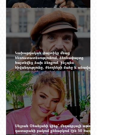
Ինչպես կործանվեց «Արմավիան». Yerevan
Online Mag.-ի մեծ ռեպորտաժը
Կախարդական փայտիկը մնաց
հեռուստատեսությունում, ձեռնափայտը
հայտնվեց ձախ ձեռքում. ինչպես
հիվանդությունը, ծնողների մահը և անավարտ
թատրոնը Հմայակ Հակոբյանին դուրս բերեցին
կադրից
Սեյրան Օհանյանի կինը՝ մեղադրյալի աթոռին.
դատարանի բակում քննարկում էին 50 հազար