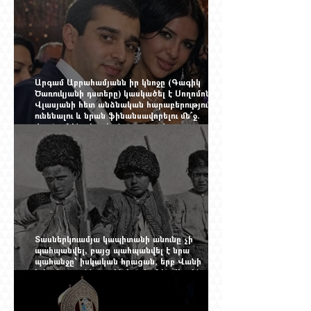
Արգամ Աբրահամյանն իր կնոջը (Գագիկ
Ծառուկյանի դստերը) կասկածել է Սողոմոն
Վլասյանի հետ անձնական հարաբերություններ
ունենալու և նրան ֆինանսավորելու մե՞ջ.
փորձում ենք հասկանալ այսօրվա
խառնիճաղանճ լրահոսը
Տասներկուամյա կապիտանի անունը չի
պահպանվել, բայց պահպանվել է նրա
պահանջը՝ իսկական հրացան, երբ Վանի
իշխանությունն արդեն հաշվում էր վերջին
պաշարները