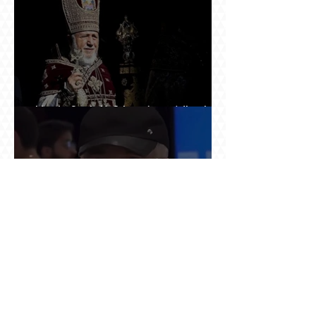
Ինչպես Գարեգին Բ-ի գործը թողնվեց դեռ
չընտրված դատավորի հույսին
Օդանավակայանում ասված «կարող ա խառնվի
վիճակը» նախադասությունը քննության մեջ
դարձավ իշխանության զավթման մասին
«հաստատապես հայտնի» տեղեկություն. նույն
օրվա 7-ին մեկնող Հովհաննես Սահակյանը դեռ
Երևանում է