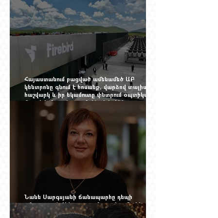
Հայաստանում բացված ամենամեծ ԱԲ
կենտրոնը գնում է հոսանք, վարձով տալիս
հաշվարկ և իր եկամուտը փնտրում օպտիկական
մալուխի մյուս ծայրում. ինչ է իրենից
ներկայացնում Firebird AI-ն
Նանե Սարգսյանի ճանապարհը դեպի
«Հայաստան-Սփյուռք» ամսագրի ամերիկյան
էջը