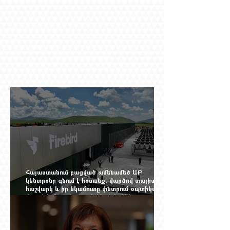
Հայաստանում բացված ամենամեծ ԱԲ
կենտրոնը գնում է հոսանք, վարձով տալիս
հաշվարկ և իր եկամուտը փնտրում օպտիկական
մալուխի մյուս ծայրում. ինչ է իրենից
ներկայացնում Firebird AI-ն