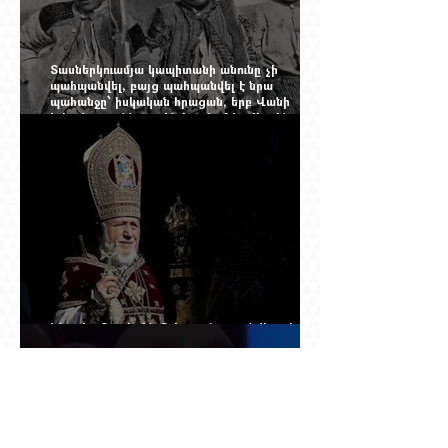
Տասներկուամյա կապիտանի անունը չի
պահպանվել, բայց պահպանվել է նրա
պահանջը՝ իսկական հրացան, երբ Վանի
իշխանությունն արդեն հաշվում էր վերջին
պաշարները
Ինչպես Գարեգին Բ-ի գործը թողնվեց դեռ
չընտրված դատավորի հույսին