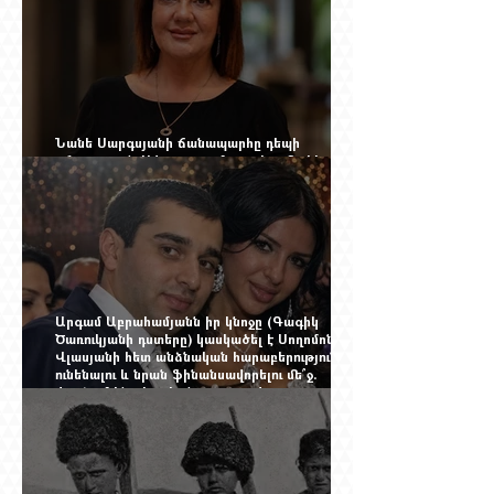
Նանե Սարգսյանի ճանապարհը դեպի
«Հայաստան-Սփյուռք» ամսագրի ամերիկյան
էջը
Արգամ Աբրահամյանն իր կնոջը (Գագիկ
Ծառուկյանի դստերը) կասկածել է Սողոմոն
Վլասյանի հետ անձնական հարաբերություններ
ունենալու և նրան ֆինանսավորելու մե՞ջ.
փորձում ենք հասկանալ այսօրվա
խառնիճաղանճ լրահոսը