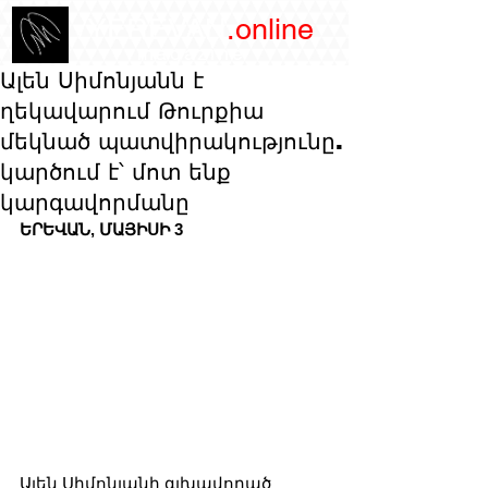
/YEREVAN
.online
magazine
Ալեն Սիմոնյանն է
ղեկավարում Թուրքիա
մեկնած պատվիրակությունը.
կարծում է՝ մոտ ենք
կարգավորմանը
ԵՐԵՎԱՆ, ՄԱՅԻՍԻ 3
Ալեն Սիմոնյանի գլխավորած 