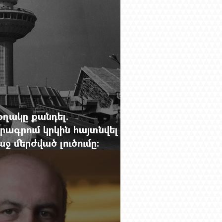
օղակը քանդել.
րագրում կրկին հայտնվել է
 մերժված լուծումը:
g.-ի մեծ ռեպորտաժը