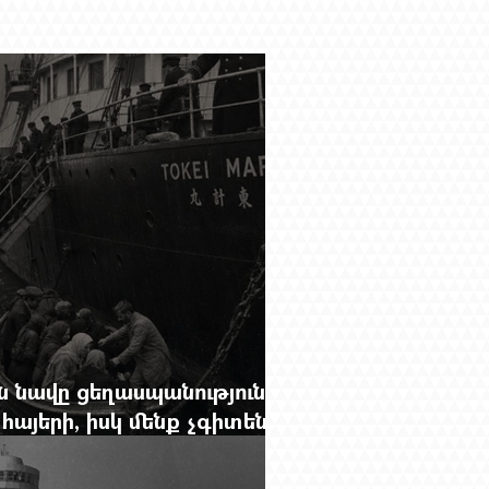
 նավը ցեղասպանությունից
հայերի, իսկ մենք չգիտենք
նունը՝ Սաձո Հիբիի