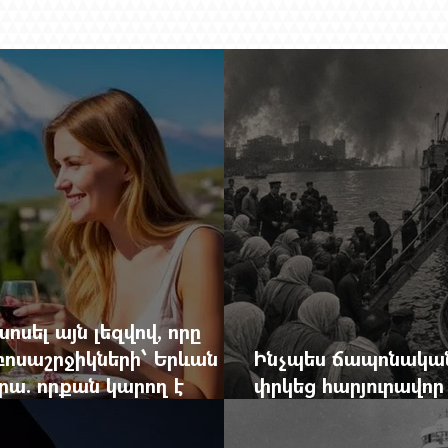
ոսել այն լեզվով, որը
զբոսաշրջիկների՝ Երևան
Ինչպես ճապոնական
րա. որքան կարող է
փրկեց հարյուրավոր 
կան ճգնաժամը
հերոս նավապետի ա