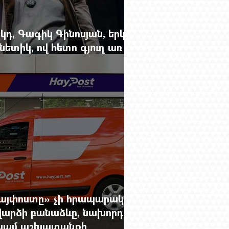
կդ, Գագիկ Գինոսյան, երկու
ետիկ, ով հետո գյուղ առ
րեց մարդկանց պարերը
Հայփոստը» չի հրապարակում
արձի բանաձևը, նախորդ
ը կամ աշխատանքի