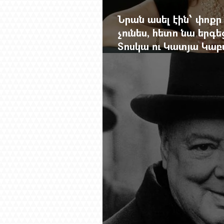
Նրան ասել էին՝ փոքր
չունես, հետո նա երգե
Տոսկա ու Կատյա Կաբ
Մանսուրյանը 80 տար