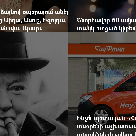
 ձայնով օպերայում անելիք
ց Աիդա, Անուշ, Իզոլդա,
Շնորհավոր 60 ամյա
անովա. Արաքս
տանկ խոցած կիբեռն
եկան է
գյուղ գրանցեց տա
Ինչո՞ւ պետական «
տնօրենի աշխատավ
տնօրենների թվեր