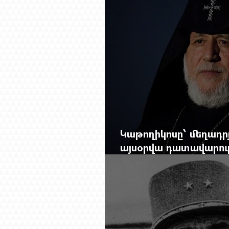
Կաթողիկոսը՝ մեղադրյ
այսօրվա դատավարությ
Mag.-ի մեծ ռեպորտա