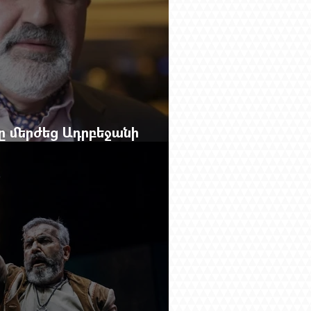
բը մերժեց Ադրբեջանի
անեց Ռուբեն Վարդանյանին