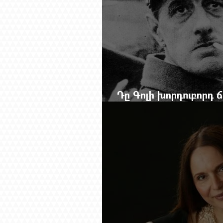
Դը Գոլի խորդուբորդ
մեղադրյալի աթոռից 