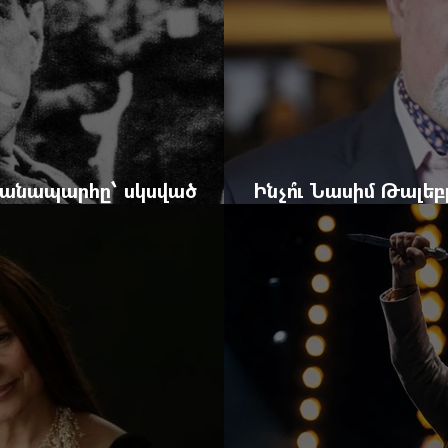
 ճանապարհը՝ սկսված
Ինչո՞ւ Նասիմ Թալե
և մեկ սխալ գրված տառից
հրավերքը և պաշտպ