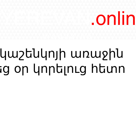
/YEREVAN
.onli
magazine
ւկաշենկոյի առաջին
ց օր կորելուց հետո