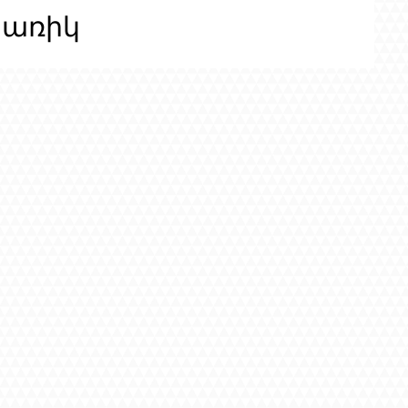
ցառիկ