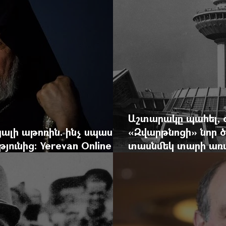
Աշտարակը պահել, 
ալի աթոռին. ինչ սպասել
«Զվարթնոցի» նոր ծ
ունից: Yerevan Online
տասնմեկ տարի առաջ
ժը
Yerevan Online Ma