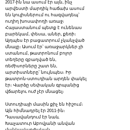
2017-ին նա ասում էր այն, ինչ 
արվեստի մարդիկ հաճախ ասում 
են կուլիսներում ու հազվադեպ՝ 
ուղիղ խոսափողի առաջ։ 
Հայաստանում պետք է ունենաս 
բարեկամ, փեսա, աներ, քեռի։ 
Այդպես էր բացատրում չկանչված 
մնալը։ Ասում էր՝ առաջարկներ չի 
ստանում, թատրոնում բոլոր 
տեղերը զբաղված են, 
ռեժիսորները շատ են, 
արտիստները՝ նույնպես։ Իր 
թատրոն-ստուդիան արդեն փակել 
էր։ Վարձը սեփական գրպանից 
վճարելու ուժ չէր մնացել։
Ստուդիայի մասին քիչ են հիշում։ 
Այն հիմնադրել էր 2011-ին։ 
Դասավանդում էր նաև 
Խաչատուր Աբովյանի անվան 
մանկավարժական 