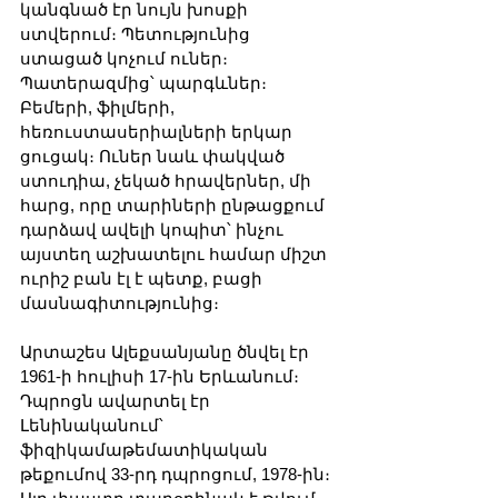
կանգնած էր նույն խոսքի 
ստվերում։ Պետությունից 
ստացած կոչում ուներ։ 
Պատերազմից՝ պարգևներ։ 
Բեմերի, ֆիլմերի, 
հեռուստասերիալների երկար 
ցուցակ։ Ուներ նաև փակված 
ստուդիա, չեկած հրավերներ, մի 
հարց, որը տարիների ընթացքում 
դարձավ ավելի կոպիտ՝ ինչու 
այստեղ աշխատելու համար միշտ 
ուրիշ բան էլ է պետք, բացի 
մասնագիտությունից։
Արտաշես Ալեքսանյանը ծնվել էր 
1961-ի հուլիսի 17-ին Երևանում։ 
Դպրոցն ավարտել էր 
Լենինականում՝ 
ֆիզիկամաթեմատիկական 
թեքումով 33-րդ դպրոցում, 1978-ին։ 