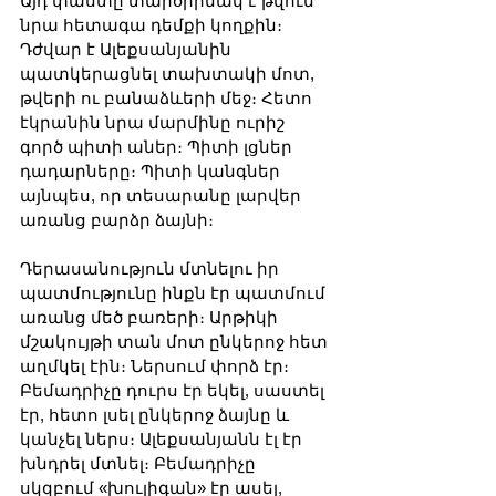
Այդ փաստը տարօրինակ է թվում 
նրա հետագա դեմքի կողքին։ 
Դժվար է Ալեքսանյանին 
պատկերացնել տախտակի մոտ, 
թվերի ու բանաձևերի մեջ։ Հետո 
էկրանին նրա մարմինը ուրիշ 
գործ պիտի աներ։ Պիտի լցներ 
դադարները։ Պիտի կանգներ 
այնպես, որ տեսարանը լարվեր 
առանց բարձր ձայնի։
Դերասանություն մտնելու իր 
պատմությունը ինքն էր պատմում 
առանց մեծ բառերի։ Արթիկի 
մշակույթի տան մոտ ընկերոջ հետ 
աղմկել էին։ Ներսում փորձ էր։ 
Բեմադրիչը դուրս էր եկել, սաստել 
էր, հետո լսել ընկերոջ ձայնը և 
կանչել ներս։ Ալեքսանյանն էլ էր 
խնդրել մտնել։ Բեմադրիչը 
սկզբում «խուլիգան» էր ասել, 