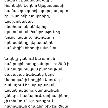
նրան ու բացականչեցին՝ 
Գարեգին Նժդեհ։ Ալեքսանյանի 
համար դա գործի պարզ ավարտ 
էր։ Դահլիճի խոսքերից, 
պաշտոնական 
գնահատականներից, 
պատմական ծանրությունից 
դուրս՝ բակում խաղացող 
երեխաները դերասանին 
կանչեցին հերոսի անունով։
Նույն շրջանում նա արդեն 
հանրային խոսքի մարդ էր։ 2013-ի 
նախագահական ընտրության 
ժամանակ կանգնեց Սերժ 
Սարգսյանի կողքին։ Ասում էր՝ 
ճանաչում է Ղարաբաղյան 
պատերազմից, մարտական 
ընկեր է համարում, փոխարինող 
չի տեսնում։ Այդ խոսքում 
ընտրական ծրագիր քիչ էր։ Շատ 