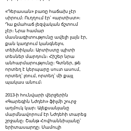
«Դերասան» բառը հաճախ չէր 
սիրում։ Ուղղում էր՝ «արտիստ»։ 
Դա քմահաճ լեզվական ճշտում 
չէր։ Նրա համար 
մասնագիտությունը ավելի լայն էր, 
քան կադրում կանգնելու 
տեխնիկան։ Արտիստը պիտի 
տեսներ մարդուն։ Հիշեր նրա 
անհարմարությունը։ Գտներ, թե 
որտեղ է կերպարը սուտ ասում, 
որտեղ՝ լռում, որտեղ՝ մի քայլ 
պակաս անում։
2013-ի հունվարի վերջերին 
«Գարեգին Նժդեհ» ֆիլմի շուրջ 
աղմուկ կար։ Ալեքսանյանը 
մարմնավորում էր Նժդեհի տարեց 
շրջանը։ Շանթ Հովհաննիսյանը՝ 
երիտասարդը։ Մամուլի 