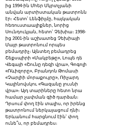
ից 1994-ին Մհեր Մկրտչյանի 
անվան արտիստական թատրոնն 
էր։ Հետո՝ Լենֆիլմը, հայկական 
հեռուստաալիքներ, նորից 
Սունդուկյան, հետո՝ Չեխիա։ 1998-
ից 2001-ին աշխատեց Չեխիայի 
Մայր թատրոնում որպես 
բեմադրիչ։ Այնտեղ բեմադրեց 
Շեքսպիրի «Մակբեթը», Լոպե դե 
Վեգայի «Շունը դեզի վրա», Գոգոլի 
«Ռևիզորը», Բրանդոն Թոմասի 
«Չարլիի մորաքույրը», Ռիչարդ 
Կալինովսկու «Գազանը լուսնի 
վրա»։ Այդ տարիները հետո նրա 
համար չափման գիծ դարձան։ 
Դրսում փող էին տալիս, որ իրենց 
թատրոնում ներկայացում դնի։ 
Երևանում հարցնում էին՝ փող 
ունե՞ս, որ բեմադրես։