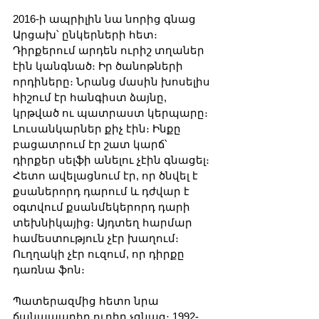
2016-ի ապրիլին նա նորից գնաց 
Արցախ՝ ընկերների հետ։ 
Դիրքերում արդեն ուրիշ տղաներ 
էին կանգնած։ Իր ծանոթների 
որդիները։ Նրանց մասին խոսելիս 
հիշում էր հանգիստ ձայնը, 
կրթված ու պատրաստ կերպարը։ 
Լուսանկարներ քիչ էին։ Ինքը 
բացատրում էր շատ կարճ՝ 
դիրքեր սելֆի անելու չէին գնացել։ 
Հետո ավելացնում էր, որ ծնվել է 
քսաներորդ դարում և դժվար է 
օգտվում քսանմեկերորդ դարի 
տեխնիկայից։ Այդտեղ հարմար 
համեստություն չէր խաղում։ 
Ուղղակի չէր ուզում, որ դիրքը 
դառնա ֆոն։
Պատերազմից հետո նրա 
ճանապարհը ուղիղ չգնաց։ 1992-