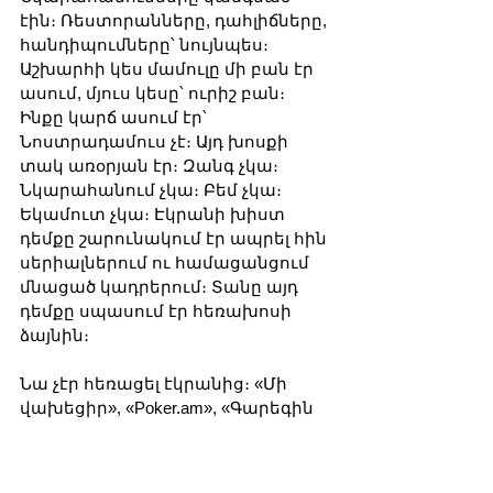
էին։ Ռեստորանները, դահլիճները, 
հանդիպումները՝ նույնպես։ 
Աշխարհի կես մամուլը մի բան էր 
ասում, մյուս կեսը՝ ուրիշ բան։ 
Ինքը կարճ ասում էր՝ 
Նոստրադամուս չէ։ Այդ խոսքի 
տակ առօրյան էր։ Զանգ չկա։ 
Նկարահանում չկա։ Բեմ չկա։ 
Եկամուտ չկա։ Էկրանի խիստ 
դեմքը շարունակում էր ապրել հին 
սերիալներում ու համացանցում 
մնացած կադրերում։ Տանը այդ 
դեմքը սպասում էր հեռախոսի 
ձայնին։
Նա չէր հեռացել էկրանից։ «Մի 
վախեցիր», «Poker.am», «Գարեգին 
Նժդեհ», «Մեդալի հակառակ 
կողմը», «Հատուկ նշանակության 
ջոկատ», «Սարը ամպերի մեջ», 