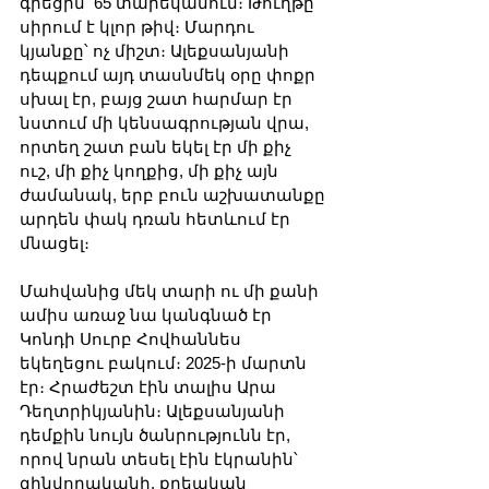
գրեցին՝ 65 տարեկանում։ Թուղթը 
սիրում է կլոր թիվ։ Մարդու 
կյանքը՝ ոչ միշտ։ Ալեքսանյանի 
դեպքում այդ տասնմեկ օրը փոքր 
սխալ էր, բայց շատ հարմար էր 
նստում մի կենսագրության վրա, 
որտեղ շատ բան եկել էր մի քիչ 
ուշ, մի քիչ կողքից, մի քիչ այն 
ժամանակ, երբ բուն աշխատանքը 
արդեն փակ դռան հետևում էր 
մնացել։
Մահվանից մեկ տարի ու մի քանի 
ամիս առաջ նա կանգնած էր 
Կոնդի Սուրբ Հովհաննես 
եկեղեցու բակում։ 2025-ի մարտն 
էր։ Հրաժեշտ էին տալիս Արա 
Դեղտրիկյանին։ Ալեքսանյանի 
դեմքին նույն ծանրությունն էր, 
որով նրան տեսել էին էկրանին՝ 
զինվորականի, քրեական 