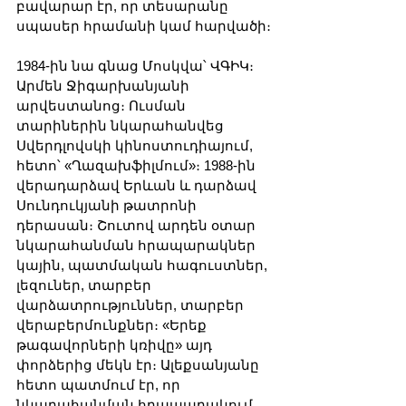
բավարար էր, որ տեսարանը 
սպասեր հրամանի կամ հարվածի։
1984-ին նա գնաց Մոսկվա՝ ՎԳԻԿ։ 
Արմեն Ջիգարխանյանի 
արվեստանոց։ Ուսման 
տարիներին նկարահանվեց 
Սվերդլովսկի կինոստուդիայում, 
հետո՝ «Ղազախֆիլմում»։ 1988-ին 
վերադարձավ Երևան և դարձավ 
Սունդուկյանի թատրոնի 
դերասան։ Շուտով արդեն օտար 
նկարահանման հրապարակներ 
կային, պատմական հագուստներ, 
լեզուներ, տարբեր 
վարձատրություններ, տարբեր 
վերաբերմունքներ։ «Երեք 
թագավորների կռիվը» այդ 
փորձերից մեկն էր։ Ալեքսանյանը 
հետո պատմում էր, որ 
նկարահանման հրապարակում 