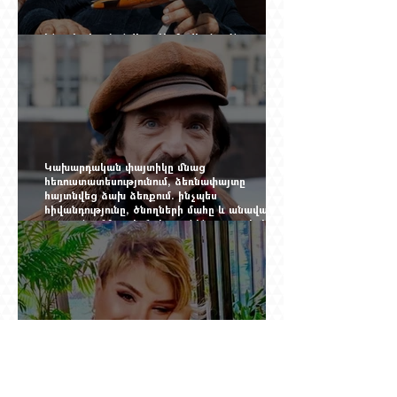
Ինչպես կործանվեց «Արմավիան». Yerevan
Online Mag.-ի մեծ ռեպորտաժը
Կախարդական փայտիկը մնաց
հեռուստատեսությունում, ձեռնափայտը
հայտնվեց ձախ ձեռքում. ինչպես
հիվանդությունը, ծնողների մահը և անավարտ
թատրոնը Հմայակ Հակոբյանին դուրս բերեցին
կադրից
Սեյրան Օհանյանի կինը՝ մեղադրյալի աթոռին.
դատարանի բակում քննարկում էին 50 հազար