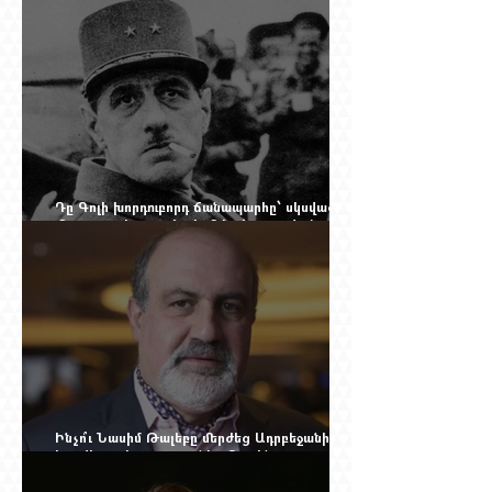
Դը Գոլի խորդուբորդ ճանապարհը՝ սկսված
մեղադրյալի աթոռից և մեկ սխալ գրված
տառից
Ինչո՞ւ Նասիմ Թալեբը մերժեց Ադրբեջանի
հրավերքը և պաշտպանեց Ռուբեն
Վարդանյանին