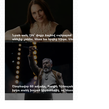
Նրան ասել էին՝ փոքր ձայնով օպերայում
անելիք չունես, հետո նա երգեց Աիդա, Անուշ,
Իզոլդա, Տոսկա ու Կատյա Կաբանովա. Արաքս
Մանսուրյանը 80 տարեկան է
Շնորհավոր 60 ամյակդ, Գագիկ Գինոսյան,
երկու տանկ խոցած կիբեռնետիկ, ով հետո
գյուղ առ գյուղ գրանցեց տարեց մարդկանց
պարերը