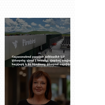
Հայաստանում բացված ամենամեծ ԱԲ
կենտրոնը գնում է հոսանք, վարձով տալիս
հաշվարկ և իր եկամուտը փնտրում օպտիկական
մալուխի մյուս ծայրում. ինչ է իրենից
ներկայացնում Firebird AI-ն