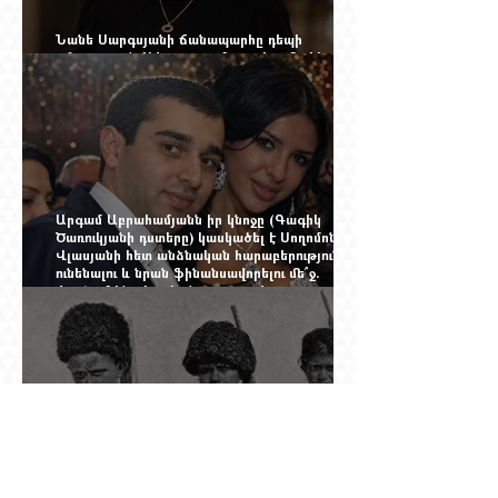
Նանե Սարգսյանի ճանապարհը դեպի
«Հայաստան-Սփյուռք» ամսագրի ամերիկյան
էջը
Արգամ Աբրահամյանն իր կնոջը (Գագիկ
Ծառուկյանի դստերը) կասկածել է Սողոմոն
Վլասյանի հետ անձնական հարաբերություններ
ունենալու և նրան ֆինանսավորելու մե՞ջ.
փորձում ենք հասկանալ այսօրվա
խառնիճաղանճ լրահոսը
Տասներկուամյա կապիտանի անունը չի
պահպանվել, բայց պահպանվել է նրա