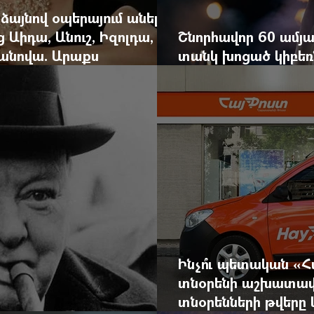
 ձայնով օպերայում անելիք
ց Աիդա, Անուշ, Իզոլդա,
Շնորհավոր 60 ամյա
անովա. Արաքս
տանկ խոցած կիբեռն
եկան է
գյուղ գրանցեց տա
Ինչո՞ւ պետական «
տնօրենի աշխատավ
տնօրենների թվեր