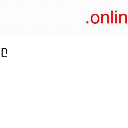
/YEREVAN
.onli
magazine
րը