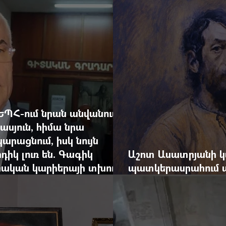
արդյունքով վարձատ
ԵՊՀ-ում նրան անվանում
ասյուն, հիմա նրա
արացնում, իսկ նույն
դիկ լուռ են. Գագիկ
Աշոտ Ասատրյանի կ
րական կարիերայի տխուր
պատկերասրահում ա
դանդաղեցնել հայա