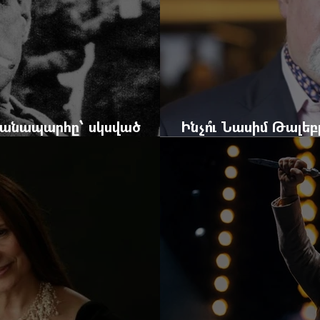
 ճանապարհը՝ սկսված
Ինչո՞ւ Նասիմ Թալե
և մեկ սխալ գրված տառից
հրավերքը և պաշտպ