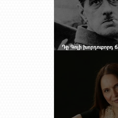
Դը Գոլի խորդուբորդ
մեղադրյալի աթոռից 