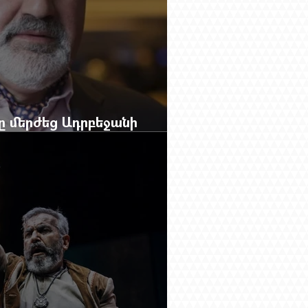
բը մերժեց Ադրբեջանի
անեց Ռուբեն Վարդանյանին