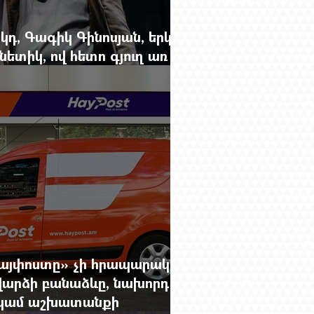
կդ, Գագիկ Գինոսյան, երկու
ետիկ, ով հետո գյուղ առ
րեց մարդկանց պարերը
Հայփոստը» չի հրապարակում
արձի բանաձևը, նախորդ
ը կամ աշխատանքի