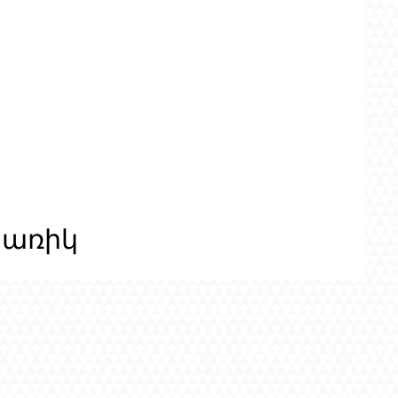
ցառիկ