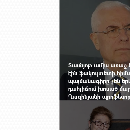
Չերչիլն ու հայերը
Տասնյոթ ամիս առաջ 
էին ֆակուլտետի հիմն
պայմանագիրը չեն երկ
դահլիճում խոսած մար
Ղազինյանի պրոֆեսո
ավարտը