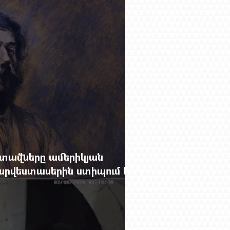
րությունը փոխելու կանոնը
տավները ամերիկյան
րվեստասերին ստիպում են
ցքը