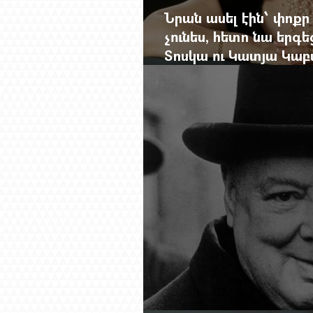
Նրան ասել էին՝ փոքր
չունես, հետո նա երգե
Տոսկա ու Կատյա Կաբ
Մանսուրյանը 80 տար