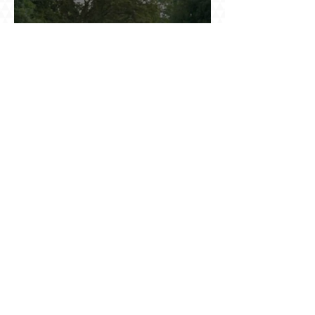
դոլարանոց «Հերմես» պայուսակը, դահլիճում՝
625 միլիոն 470 հազար դրամի երկու գործարք
Ինչու է ռուսների հոսքը Հայաստան կրկին
ակտիվացել
Հայաստանում բացված ամենամեծ ԱԲ
կենտրոնը գնում է հոսանք, վարձով տալիս
հաշվարկ և իր եկամուտը փնտրում օպտիկական
մալուխի մյուս ծայրում. ինչ է իրենից
ներկայացնում Firebird AI-ն