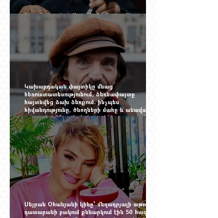
Ինչպես կործանվեց «Արմավիան». Yerevan
Online Mag.-ի մեծ ռեպորտաժը
Կախարդական փայտիկը մնաց
հեռուստատեսությունում, ձեռնափայտը
հայտնվեց ձախ ձեռքում. ինչպես
հիվանդությունը, ծնողների մահը և անավարտ
թատրոնը Հմայակ Հակոբյանին դուրս բերեցին
կադրից
Սեյրան Օհանյանի կինը՝ մեղադրյալի աթոռին.
դատարանի բակում քննարկում էին 50 հազար