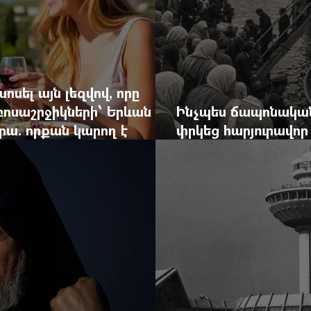
ոսել այն լեզվով, որը
զբոսաշրջիկների՝ Երևան
Ինչպես ճապոնական
րա. որքան կարող է
փրկեց հարյուրավոր 
կան ճգնաժամը
հերոս նավապետի ա