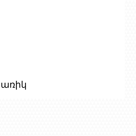
ցառիկ