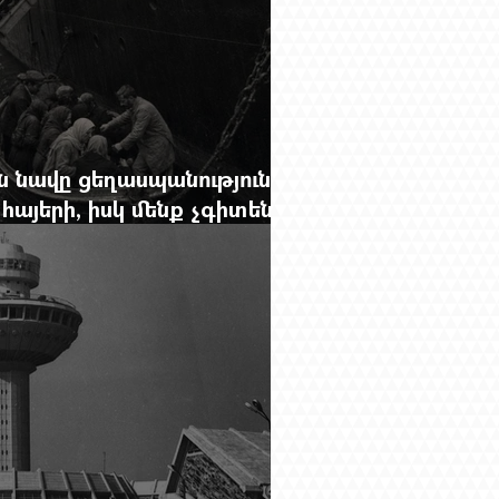
 նավը ցեղասպանությունից
հայերի, իսկ մենք չգիտենք
նունը՝ Սաձո Հիբիի