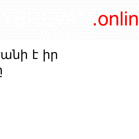
/YEREVAN
.onli
magazine
անի է իր
ը