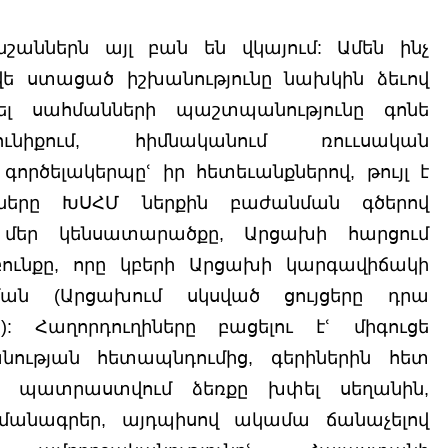
աններն այլ բան են վկայում: Ամեն ինչ 
վե ստացած իշխանությունը նախկին ձեւով 
լ սահմանների պաշտպանությունը գոնե 
ւնիքում, հիմնականում ռոււսական 
րծելակերպըՙ իր հետեւանքներով, թույլ է 
երը ԽՍՀՄ ներքին բաժանման գծերով 
 մեր կենսատարածքը, Արցախի հարցում 
ունքը, որը կբերի Արցախի կարգավիճակի 
ման (Արցախում սկսված ցույցերը դրա 
: Հաղորդուղիները բացելու էՙ միգուցե 
ության հետապնդումից, գերիներին հետ 
լ պատրաստվում ձեռքը խփել սեղանին, 
մանագրեր, այդպիսով ակամա ճանաչելով 