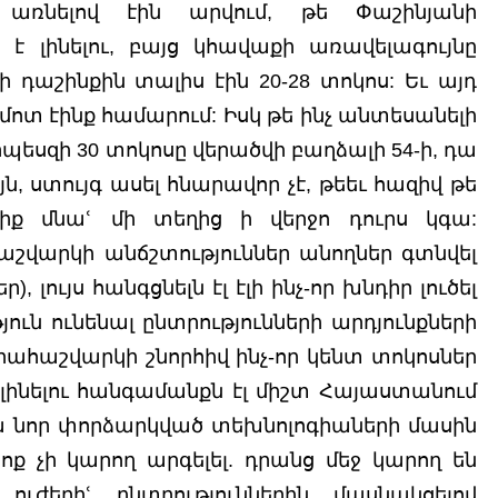
 առնելով էին արվում, թե Փաշինյանի 
լինելու, բայց կհավաքի առավելագույնը 
ի դաշինքին տալիս էին 20-28 տոկոս: Եւ այդ 
մոտ էինք համարում: Իսկ թե ինչ անտեսանելի 
պեսզի 30 տոկոսը վերածվի բաղձալի 54-ի, դա 
ն, ստույգ ասել հնարավոր չէ, թեեւ հազիվ թե 
 մնաՙ մի տեղից ի վերջո դուրս կգա: 
հաշվարկի անճշտություններ անողներ գտնվել 
լույս հանգցնելն էլ էլի ինչ-որ խնդիր լուծել 
ուն ունենալ ընտրությունների արդյունքների 
րահաշվարկի շնորհիվ ինչ-որ կենտ տոկոսներ 
լինելու հանգամանքն էլ միշտ Հայաստանում 
ահա նոր փորձարկված տեխնոլոգիաների մասին 
 ոք չի կարող արգելել. դրանց մեջ կարող են 
ւժերիՙ ընտրություններին մասնակցելով 