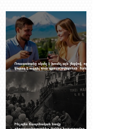
Ռուսաստանը սկսել է խոսել այն լեզվով, որը
կարող է ազդել ռուս զբոսաշրջիկների՝ Երևան
գալու մտադրության վրա. որքան կարող է
խորանալ հայ-ռուսական ճգնաժամը
Ինչպես ճապոնական նավը
ցեղասպանությունից փրկեց հարյուրավոր