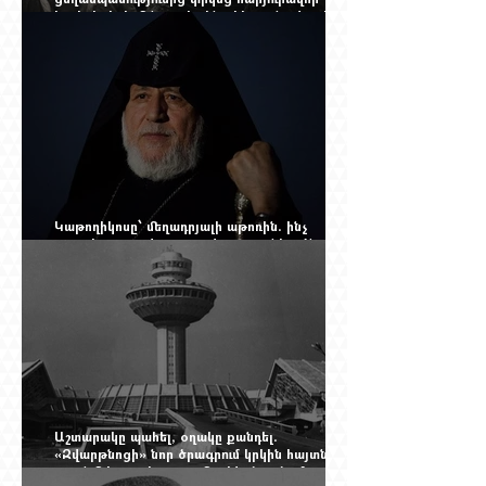
հայերի, իսկ մենք չգիտենք հերոս նավապետի
անունը՝ Սաձո Հիբիի
Կաթողիկոսը՝ մեղադրյալի աթոռին. ինչ
սպասել այսօրվա դատավարությունից: Yerevan
Online Mag.-ի մեծ ռեպորտաժը
Աշտարակը պահել, օղակը քանդել.
«Զվարթնոցի» նոր ծրագրում կրկին հայտնվել է
տասնմեկ տարի առաջ մերժված լուծումը: