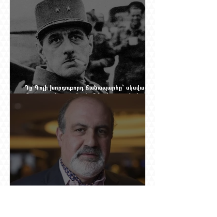
Yerevan Online Mag.-ի մեծ ռեպորտաժը
Դը Գոլի խորդուբորդ ճանապարհը՝ սկսված
մեղադրյալի աթոռից և մեկ սխալ գրված
տառից
Ինչո՞ւ Նասիմ Թալեբը մերժեց Ադրբեջանի
հրավերքը և պաշտպանեց Ռուբեն
Վարդանյանին