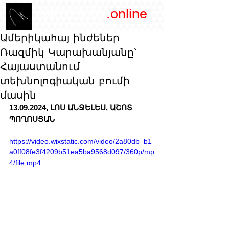
/YEREVAN
.online
magazine
Ամերիկահայ ինժեներ
Ռազմիկ Կարախանյանը՝
Հայաստանում
տեխնոլոգիական բումի
մասին
13.09.2024, ԼՈՍ ԱՆՋԵԼԵՍ, ԱՇՈՏ 
ՊՈՂՈՍՅԱՆ 
https://video.wixstatic.com/video/2a80db_b1
a0ff08fe3f4209b51ea5ba9568d097/360p/mp
4/file.mp4