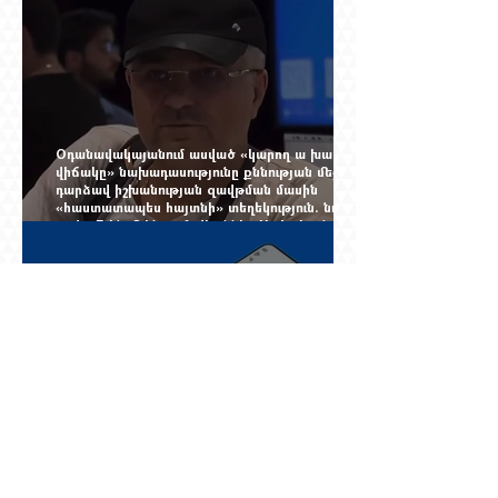
չընտրված դատավորի հույսին
Օդանավակայանում ասված «կարող ա խառնվի
վիճակը» նախադասությունը քննության մեջ
դարձավ իշխանության զավթման մասին
«հաստատապես հայտնի» տեղեկություն. նույն
օրվա 7-ին մեկնող Հովհաննես Սահակյանը դեռ
Երևանում է
Նոր փոփոխություններ Ռուսաստան մեկնող
հայերի համար. սեպտեմբերից երեք
աշխատանքային օր լռած հեռախոսը կարող է
կտրել միգրացիոն հաշվառումը, նույնիսկ երբ
մարդը նույն բնակարանում է և իր
փաստաթղթերը կարգին են