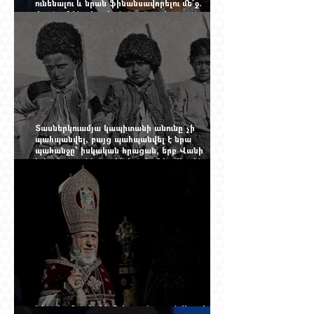
ունենալու և նրան ֆինանսավորելու մե՞ջ.
փորձում ենք հասկանալ այսօրվա
խառնիճաղանճ լրահոսը
Տասներկուամյա կապիտանի անունը չի
պահպանվել, բայց պահպանվել է նրա
պահանջը՝ իսկական հրացան, երբ Վանի
իշխանությունն արդեն հաշվում էր վերջին
պաշարները
Ինչպես Գարեգին Բ-ի գործը թողնվեց դեռ