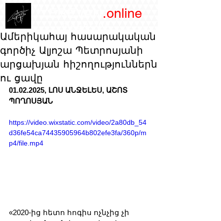
/YEREVAN
.online
magazine
Ամերիկահայ հասարակական
գործիչ Ալյոշա Պետրոսյանի
արցախյան հիշողություններն
ու ցավը
01.02.2025, ԼՈՍ ԱՆՋԵԼԵՍ, ԱՇՈՏ 
ՊՈՂՈՍՅԱՆ
https://video.wixstatic.com/video/2a80db_54
d36fe54ca74435905964b802efe3fa/360p/m
p4/file.mp4
«2020-ից հետո հոգիս ոչնչից չի 