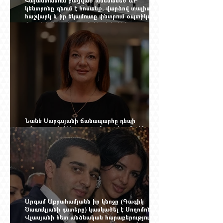
կենտրոնը գնում է հոսանք, վարձով տալիս
հաշվարկ և իր եկամուտը փնտրում օպտիկական
մալուխի մյուս ծայրում. ինչ է իրենից
ներկայացնում Firebird AI-ն
Նանե Սարգսյանի ճանապարհը դեպի
«Հայաստան-Սփյուռք» ամսագրի ամերիկյան
էջը
Արգամ Աբրահամյանն իր կնոջը (Գագիկ
Ծառուկյանի դստերը) կասկածել է Սողոմոն
Վլասյանի հետ անձնական հարաբերություններ