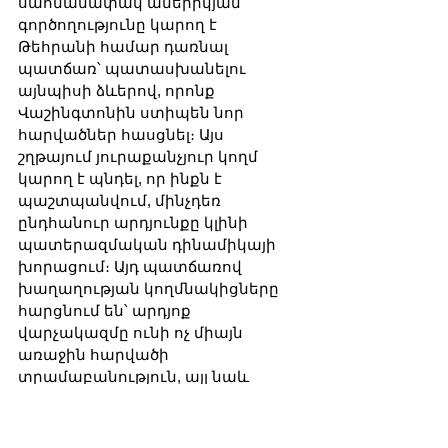
սահմանափակ ամերիկյան 
գործողությունը կարող է 
Թեհրանի համար դառնալ 
պատճառ՝ պատասխանելու 
այնպիսի ձևերով, որոնք 
Վաշինգտոնին ստիպեն նոր 
հարվածներ հասցնել։ Այս 
շղթայում յուրաքանչյուր կողմ 
կարող է պնդել, որ ինքն է 
պաշտպանվում, մինչդեռ 
ընդհանուր արդյունքը կլինի 
պատերազմական դինամիկայի 
խորացում։ Այդ պատճառով 
խաղաղության կողմնակիցները 
հարցնում են՝ արդյոք 
վարչակազմը ունի ոչ միայն 
առաջին հարվածի 
տրամաբանություն, այլ նաև 
վերջին քայլի պատկերացում։ Ո՞ր 
պահից է ԱՄՆ-ը ասելու, որ 
նպատակը կատարված է։ Ի՞նչ 