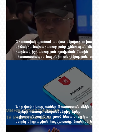
չընտրված դատավորի հույսին
Օդանավակայանում ասված «կարող ա խառնվի
վիճակը» նախադասությունը քննության մեջ
դարձավ իշխանության զավթման մասին
«հաստատապես հայտնի» տեղեկություն. նույն
օրվա 7-ին մեկնող Հովհաննես Սահակյանը դեռ
Երևանում է
Նոր փոփոխություններ Ռուսաստան մեկնող
հայերի համար. սեպտեմբերից երեք
աշխատանքային օր լռած հեռախոսը կարող է
կտրել միգրացիոն հաշվառումը, նույնիսկ երբ
մարդը նույն բնակարանում է և իր
փաստաթղթերը կարգին են