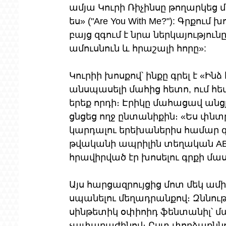
ամյա Կուրի Ռիչինսը թողարկեց
ես» ("Are You With Me?"): Գրքում 
բայց զգում է նրա ներկայությունը
ամուսնուն և հրաշալի հորը»:
Կուրիի խոսքով՝ ինքը գրել է «Ինձ
անսպասելի մահից հետո, ում հե
երեք որդի։ Էրիկը մահացավ անցյ
ցնցեց ողջ ընտանիքին։ «Ես փնտր
կարդալու երեխաներիս համար գիշ
թվականի ապրիլին տեղական ABC
հրավիրված էր խոսելու գրքի մաս
Այս հարցազրույցից մոտ մեկ ամի
սպանելու մեղադրանքով։ Զննութ
սինթետիկ օփիոիդ ֆենտանիլ՝ մ
չափաբաժինով։ Ըստ փորձաքննու