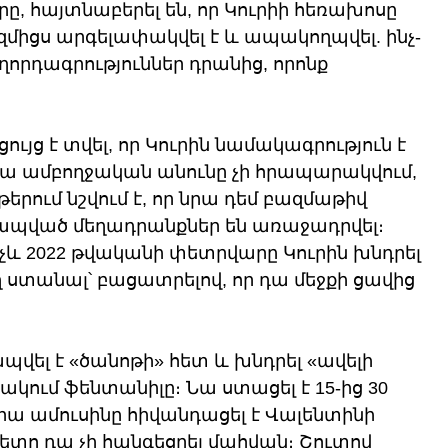
ը, հայտնաբերել են, որ Կուրիի հեռախոսը 
իցս արգելափակվել է և ապակողպվել. ինչ-
աղորդագրություններ դրանից, որոնք 
յց է տվել, որ Կուրին նամակագրություն է 
 Նրա ամբողջական անունը չի հրապարակվում, 
ւմ նշվում է, որ նրա դեմ բազմաթիվ 
ապված մեղադրանքներ են առաջադրվել։ 
չև 2022 թվականի փետրվարը Կուրին խնդրել 
ստանալ՝ բացատրելով, որ դա մեջքի ցավից 
պվել է «ծանոթի» հետ և խնդրել «ավելի 
անակում ֆենտանիլը։ Նա ստացել է 15-ից 30 
 նրա ամուսինը հիվանդացել է Վալենտինի 
ետո դա չի հանգեցրել մահվան։ Շուտով 