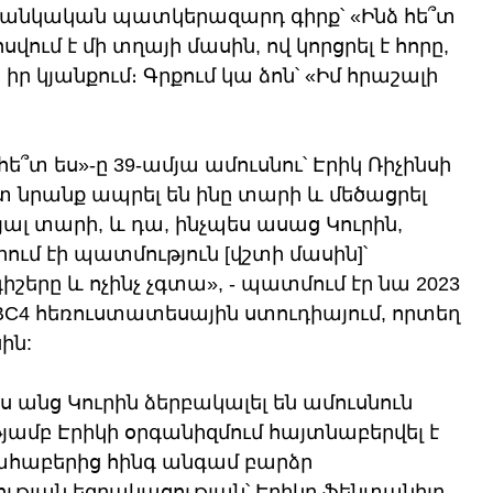
 մանկական պատկերազարդ գիրք՝ «Ինձ հե՞տ 
խոսվում է մի տղայի մասին, ով կորցրել է հորը, 
 իր կյանքում։ Գրքում կա ձոն՝ «Իմ հրաշալի 
 հե՞տ ես»-ը 39-ամյա ամուսնու՝ Էրիկ Ռիչինսի 
տ նրանք ապրել են ինը տարի և մեծացրել 
ալ տարի, և դա, ինչպես ասաց Կուրին, 
ում էի պատմություն [վշտի մասին]՝ 
երը և ոչինչ չգտա», - պատմում էր նա 2023 
4 հեռուստատեսային ստուդիայում, որտեղ 
ին:
ս անց Կուրին ձերբակալել են ամուսնուն 
յամբ Էրիկի օրգանիզմում հայտնաբերվել է 
ահաբերից հինգ անգամ բարձր 
թյան եզրակացության՝ Էրիկը ֆենտանիլը 