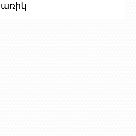
ցառիկ