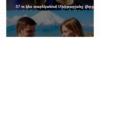
37 ու կես տարեկանում Մխիթարյանը վերցրեց
ևս մեկ մրցաշրջան, որովհետև Չեմպիոնների
լիգայի պատմությունը դեռ փակված չէ
Ռուսաստանը սկսել է խոսել այն լեզվով, որը
կարող է ազդել ռուս զբոսաշրջիկների՝ Երևան
գալու մտադրության վրա. որքան կարող է
խորանալ հայ-ռուսական ճգնաժամը
Ինչպես ճապոնական նավը
ցեղասպանությունից փրկեց հարյուրավոր