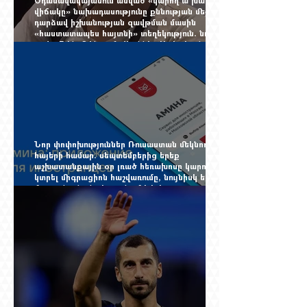
Օդանավակայանում ասված «կարող ա խառնվի
վիճակը» նախադասությունը քննության մեջ
դարձավ իշխանության զավթման մասին
«հաստատապես հայտնի» տեղեկություն. նույն
օրվա 7-ին մեկնող Հովհաննես Սահակյանը դեռ
Երևանում է
Նոր փոփոխություններ Ռուսաստան մեկնող
հայերի համար. սեպտեմբերից երեք
աշխատանքային օր լռած հեռախոսը կարող է
կտրել միգրացիոն հաշվառումը, նույնիսկ երբ
մարդը նույն բնակարանում է և իր
փաստաթղթերը կարգին են