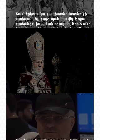
Տասներկուամյա կապիտանի անունը չի
պահպանվել, բայց պահպանվել է նրա
պահանջը՝ իսկական հրացան, երբ Վանի
իշխանությունն արդեն հաշվում էր վերջին
պաշարները
Ինչպես Գարեգին Բ-ի գործը թողնվեց դեռ
չընտրված դատավորի հույսին