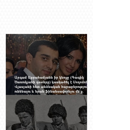
Արգամ Աբրահամյանն իր կնոջը (Գագիկ
Ծառուկյանի դստերը) կասկածել է Սողոմոն
Վլասյանի հետ անձնական հարաբերություններ
ունենալու և նրան ֆինանսավորելու մե՞ջ.
փորձում ենք հասկանալ այսօրվա
խառնիճաղանճ լրահոսը