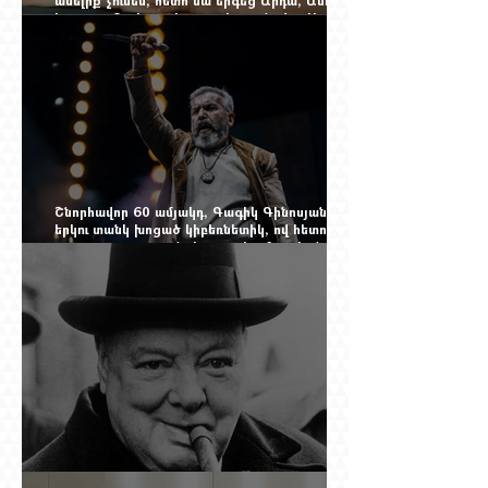
Իզոլդա, Տոսկա ու Կատյա Կաբանովա. Արաքս
Մանսուրյանը 80 տարեկան է
Շնորհավոր 60 ամյակդ, Գագիկ Գինոսյան,
երկու տանկ խոցած կիբեռնետիկ, ով հետո
գյուղ առ գյուղ գրանցեց տարեց մարդկանց
պարերը