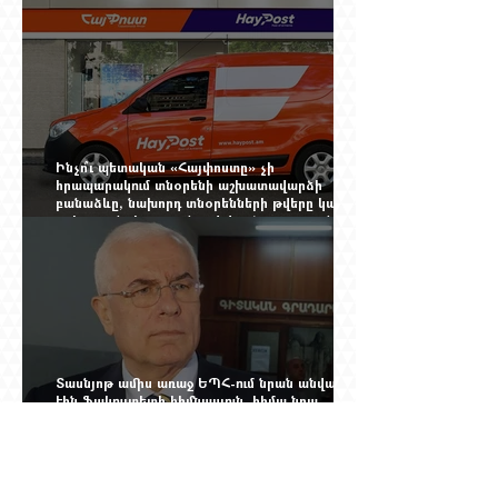
Չերչիլն ու հայերը
Ինչո՞ւ պետական «Հայփոստը» չի
հրապարակում տնօրենի աշխատավարձի
բանաձևը, նախորդ տնօրենների թվերը կամ
աշխատանքի արդյունքով վարձատրությունը
փոխելու կանոնը
Տասնյոթ ամիս առաջ ԵՊՀ-ում նրան անվանում
էին ֆակուլտետի հիմնասյուն, հիմա նրա
պայմանագիրը չեն երկարացնում, իսկ նույն
դահլիճում խոսած մարդիկ լուռ են. Գագիկ
Ղազինյանի պրոֆեսորական կարիերայի
տխուր ավարտը