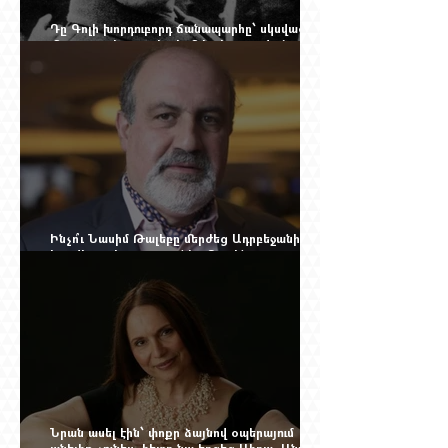
Դը Գոլի խորդուբորդ ճանապարհը՝ սկսված
մեղադրյալի աթոռից և մեկ սխալ գրված
տառից
Ինչո՞ւ Նասիմ Թալեբը մերժեց Ադրբեջանի
հրավերքը և պաշտպանեց Ռուբեն
Վարդանյանին
Նրան ասել էին՝ փոքր ձայնով օպերայում
անելիք չունես, հետո նա երգեց Աիդա, Անուշ,