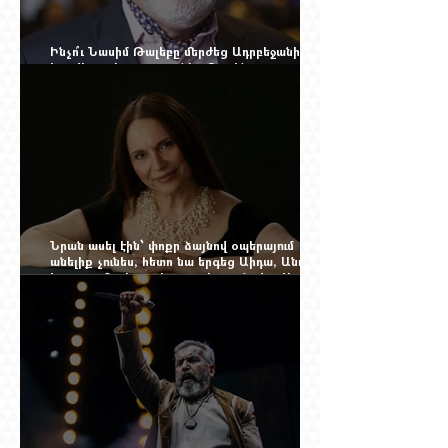
Ինչո՞ւ Նասիմ Թալեբը մերժեց Ադրբեջանի
հրավերքը և պաշտպանեց Ռուբեն
Վարդանյանին
Նրան ասել էին՝ փոքր ձայնով օպերայում
անելիք չունես, հետո նա երգեց Աիդա, Անուշ,
Իզոլդա, Տոսկա ու Կատյա Կաբանովա. Արաքս
Մանսուրյանը 80 տարեկան է