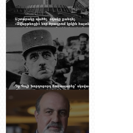
Աշտարակը պահել, օղակը քանդել.
«Զվարթնոցի» նոր ծրագրում կրկին հայտնվել է
տասնմեկ տարի առաջ մերժված լուծումը:
Yerevan Online Mag.-ի մեծ ռեպորտաժը
Դը Գոլի խորդուբորդ ճանապարհը՝ սկսված
մեղադրյալի աթոռից և մեկ սխալ գրված
տառից