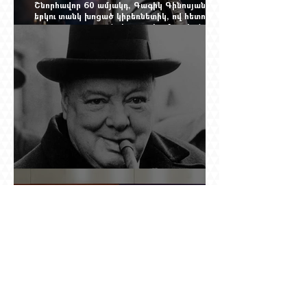
Շնորհավոր 60 ամյակդ, Գագիկ Գինոսյան,
երկու տանկ խոցած կիբեռնետիկ, ով հետո
գյուղ առ գյուղ գրանցեց տարեց մարդկանց
պարերը
Չերչիլն ու հայերը
Ինչո՞ւ պետական «Հայփոստը» չի
հրապարակում տնօրենի աշխատավարձի
բանաձևը, նախորդ տնօրենների թվերը կամ