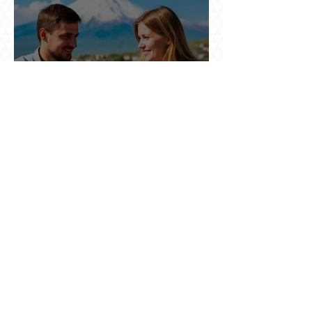
Ռուսաստանը սկսել է խոսել այն լեզվով, որը
կարող է ազդել ռուս զբոսաշրջիկների՝ Երևան
գալու մտադրության վրա. որքան կարող է
խորանալ հայ-ռուսական ճգնաժամը
Ինչպես ճապոնական նավը
ցեղասպանությունից փրկեց հարյուրավոր
հայերի, իսկ մենք չգիտենք հերոս նավապետի
անունը՝ Սաձո Հիբիի