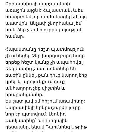
Բրիտանիայի վարչապետի 
առաջին այցն է Հայաստան, և ես 
հպարտ եմ, որ արժանացել եմ այդ 
պատվին: Անչափ շնորհակալ եմ 
նաև ձեր ջերմ հյուրընկալության 
համար։
Հայաստանը հեշտ պատմություն 
չի ունեցել. Ձեր խորդուբորդ հողը 
երբեք հեշտ կյանք չի ապահովել: 
Ձեզ չափից շատ աղետներ են 
բաժին ընկել, քան դուք կարող էիք 
կրել, և արդյունքում դուք 
անհաղորդ չեք վիշտին և 
իրարանցմանը:
Ես շատ լավ եմ հիշում առավոտը: 
Սարսափելի երկրաշարժի լուրը 
նոր էր պտտվում։ Լեոնիդ 
Զամյատինը՝ Խորհրդային 
դեսպանը, եկավ Դաունինգ Սթրիթ 