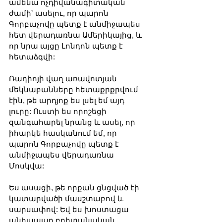
ամենա ոչդիվանագիտական ​​
ժամի՝ ասելու, որ պարոն 
Գորբաչովը պետք է անմիջապես 
հետ վերադառնա Ամերիկայից, և 
որ նրա այցը Լոնդոն պետք է 
հետաձգվի:
Ռադիոյի վաղ առավոտյան 
մեկնաբանները հետաքրքրվում 
էին, թե արդյոք ես լսել եմ այդ 
լուրը: Ուստի ես որոշեցի 
զանգահարել նրանց և ասել, որ 
իհարկե հասկանում եմ, որ 
պարոն Գորբաչովը պետք է 
անմիջապես վերադառնա 
Մոսկվա:
Ես ասացի, թե որքան ցնցված էի 
կատարվածի մասշտաբով և 
սարսափով: Եվ ես խոստացա 
անհապաղ բրիտանական 