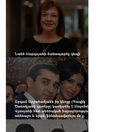
ներկայացնում Firebird AI-ն
Նանե Սարգսյանի ճանապարհը դեպի
«Հայաստան-Սփյուռք» ամսագրի ամերիկյան
էջը
Արգամ Աբրահամյանն իր կնոջը (Գագիկ
Ծառուկյանի դստերը) կասկածել է Սողոմոն
Վլասյանի հետ անձնական հարաբերություններ
ունենալու և նրան ֆինանսավորելու մե՞ջ.
փորձում ենք հասկանալ այսօրվա
խառնիճաղանճ լրահոսը