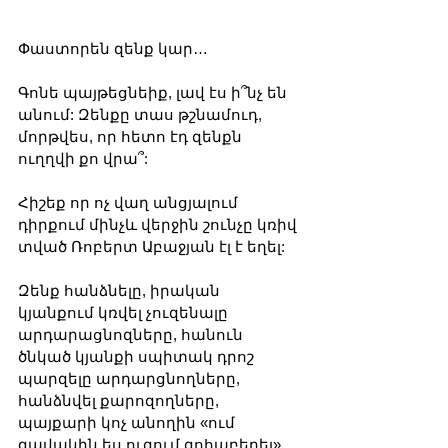
Փաստորեն զենք կար…
Գոնե պայթեցնեիք, լավ էս ի՞նչ են 
անում: Զենքը տաս թշնամուդ, 
մորթվես, որ հետո էդ զենքն 
ուղղվի քո վրա՞:
Հիշեք որ ոչ վաղ անցյալում 
դիրքում մինչև վերջին շունչը կռիվ 
տված Ռոբերտ Աբաջյան էլ է եղել: 
Զենք հանձնելը, իրական 
կյանքում կռվել չուզենալը 
արդարացնոզները, հանուն 
ծնկած կյանքի սպիտակ դրոշ 
պարզելը արդարցնողները, 
հանձնվել քարոզողները, 
պայքարի կոչ անողին «ում 
զավակին ես ուզում զոհաբերել» 