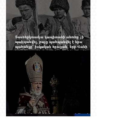
Տասներկուամյա կապիտանի անունը չի
պահպանվել, բայց պահպանվել է նրա
պահանջը՝ իսկական հրացան, երբ Վանի
իշխանությունն արդեն հաշվում էր վերջին
պաշարները
Ինչպես Գարեգին Բ-ի գործը թողնվեց դեռ
չընտրված դատավորի հույսին