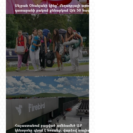
Սեյրան Օհանյանի կինը՝ մեղադրյալի աթոռին.
դատարանի բակում քննարկում էին 50 հազար
դոլարանոց «Հերմես» պայուսակը, դահլիճում՝
625 միլիոն 470 հազար դրամի երկու գործարք
Ինչու է ռուսների հոսքը Հայաստան կրկին
ակտիվացել
Հայաստանում բացված ամենամեծ ԱԲ
կենտրոնը գնում է հոսանք, վարձով տալիս