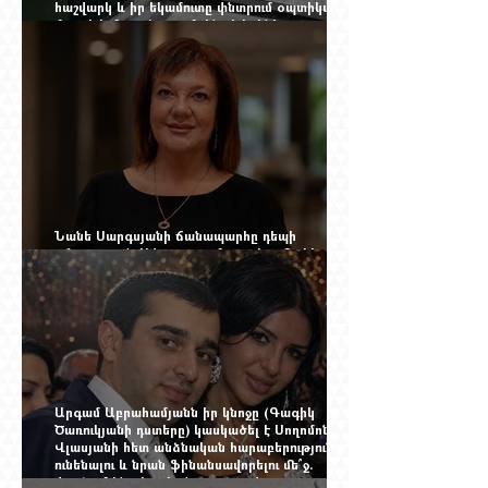
հաշվարկ և իր եկամուտը փնտրում օպտիկական
մալուխի մյուս ծայրում. ինչ է իրենից
ներկայացնում Firebird AI-ն
Նանե Սարգսյանի ճանապարհը դեպի
«Հայաստան-Սփյուռք» ամսագրի ամերիկյան
էջը
Արգամ Աբրահամյանն իր կնոջը (Գագիկ
Ծառուկյանի դստերը) կասկածել է Սողոմոն
Վլասյանի հետ անձնական հարաբերություններ
ունենալու և նրան ֆինանսավորելու մե՞ջ.
փորձում ենք հասկանալ այսօրվա