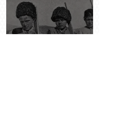
խառնիճաղանճ լրահոսը
Տասներկուամյա կապիտանի անունը չի
պահպանվել, բայց պահպանվել է նրա
պահանջը՝ իսկական հրացան, երբ Վանի
իշխանությունն արդեն հաշվում էր վերջին
պաշարները
Ինչպես Գարեգին Բ-ի գործը թողնվեց դեռ
չընտրված դատավորի հույսին