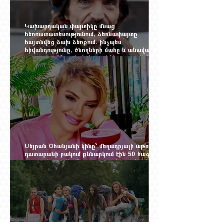
Կախարդական փայտիկը մնաց
հեռուստատեսությունում, ձեռնափայտը
հայտնվեց ձախ ձեռքում. ինչպես
հիվանդությունը, ծնողների մահը և անավարտ
թատրոնը Հմայակ Հակոբյանին դուրս բերեցին
կադրից
Սեյրան Օհանյանի կինը՝ մեղադրյալի աթոռին.
դատարանի բակում քննարկում էին 50 հազար
դոլարանոց «Հերմես» պայուսակը, դահլիճում՝
625 միլիոն 470 հազար դրամի երկու գործարք