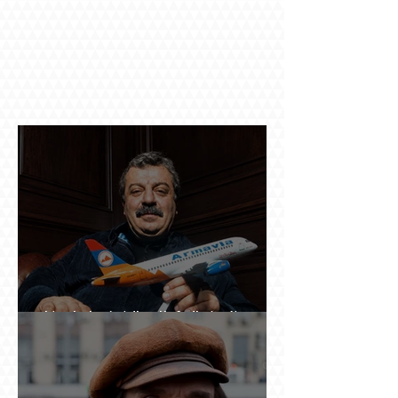
Ինչպես կործանվեց «Արմավիան». Yerevan
Online Mag.-ի մեծ ռեպորտաժը