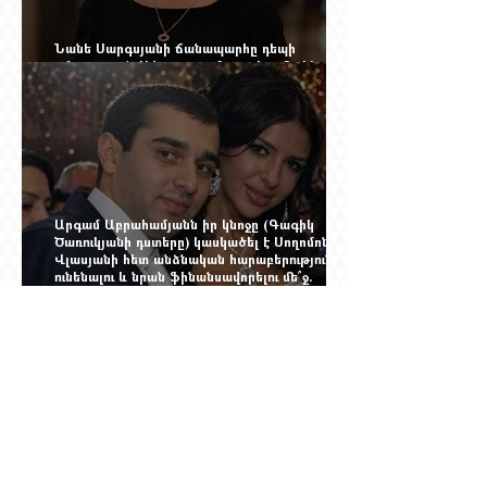
Նանե Սարգսյանի ճանապարհը դեպի
«Հայաստան-Սփյուռք» ամսագրի ամերիկյան
էջը
Արգամ Աբրահամյանն իր կնոջը (Գագիկ
Ծառուկյանի դստերը) կասկածել է Սողոմոն
Վլասյանի հետ անձնական հարաբերություններ
ունենալու և նրան ֆինանսավորելու մե՞ջ.
փորձում ենք հասկանալ այսօրվա
խառնիճաղանճ լրահոսը
Տասներկուամյա կապիտանի անունը չի
պահպանվել, բայց պահպանվել է նրա