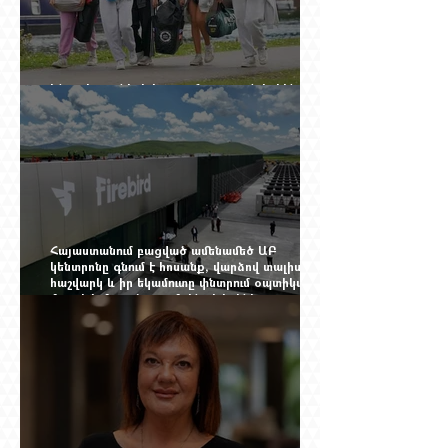
Ինչու է ռուսների հոսքը Հայաստան կրկին
ակտիվացել
Հայաստանում բացված ամենամեծ ԱԲ
կենտրոնը գնում է հոսանք, վարձով տալիս
հաշվարկ և իր եկամուտը փնտրում օպտիկական
մալուխի մյուս ծայրում. ինչ է իրենից
ներկայացնում Firebird AI-ն