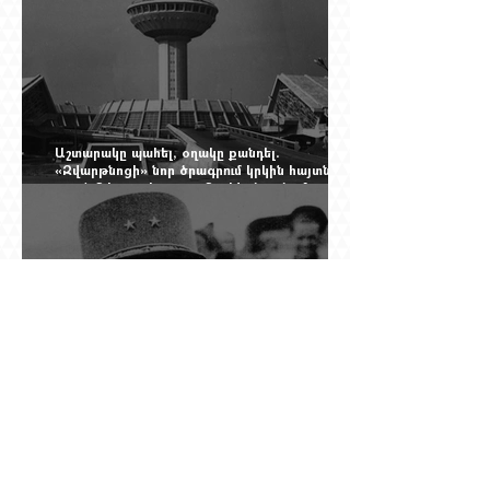
Աշտարակը պահել, օղակը քանդել.
«Զվարթնոցի» նոր ծրագրում կրկին հայտնվել է
տասնմեկ տարի առաջ մերժված լուծումը:
Yerevan Online Mag.-ի մեծ ռեպորտաժը
Դը Գոլի խորդուբորդ ճանապարհը՝ սկսված
մեղադրյալի աթոռից և մեկ սխալ գրված
տառից