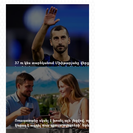
37 ու կես տարեկանում Մխիթարյանը վերցրեց
ևս մեկ մրցաշրջան, որովհետև Չեմպիոնների
լիգայի պատմությունը դեռ փակված չէ
Ռուսաստանը սկսել է խոսել այն լեզվով, որը
կարող է ազդել ռուս զբոսաշրջիկների՝ Երևան
գալու մտադրության վրա. որքան կարող է