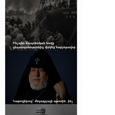
խորանալ հայ-ռուսական ճգնաժամը
Ինչպես ճապոնական նավը
ցեղասպանությունից փրկեց հարյուրավոր
հայերի, իսկ մենք չգիտենք հերոս նավապետի
անունը՝ Սաձո Հիբիի
Կաթողիկոսը՝ մեղադրյալի աթոռին. ինչ
սպասել այսօրվա դատավարությունից: Yerevan
Online Mag.-ի մեծ ռեպորտաժը