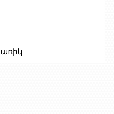
ցառիկ