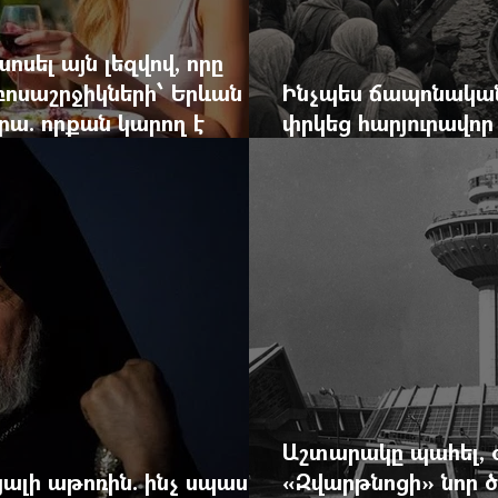
ոսել այն լեզվով, որը
զբոսաշրջիկների՝ Երևան
Ինչպես ճապոնական
րա. որքան կարող է
փրկեց հարյուրավոր 
կան ճգնաժամը
հերոս նավապետի ա
Աշտարակը պահել, 
ալի աթոռին. ինչ սպասել
«Զվարթնոցի» նոր ծ