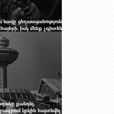
 նավը ցեղասպանությունից
հայերի, իսկ մենք չգիտենք
նունը՝ Սաձո Հիբիի
օղակը քանդել.
րագրում կրկին հայտնվել է