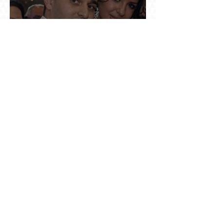
Արգամ Աբրահամյանն իր կնոջը (Գագիկ
Ծառուկյանի դստերը) կասկածել է Սողոմոն
Վլասյանի հետ անձնական հարաբերություններ
ունենալու և նրան ֆինանսավորելու մե՞ջ.
փորձում ենք հասկանալ այսօրվա
խառնիճաղանճ լրահոսը
Տասներկուամյա կապիտանի անունը չի
պահպանվել, բայց պահպանվել է նրա
պահանջը՝ իսկական հրացան, երբ Վանի
իշխանությունն արդեն հաշվում էր վերջին
պաշարները