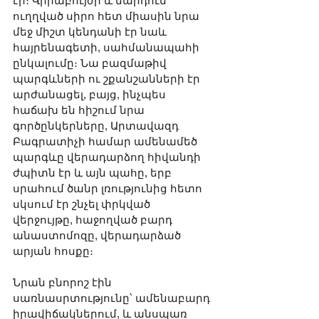
էր։ Վիրաբույժի և մարդուն 
ուղղված սիրո հետ միասին նրա 
մեջ միշտ կենդանի էր նաև 
հայրենագետի, սահմանապահի 
ընկալումը։ Նա բազմաթիվ 
պարգևների ու շքանշանների էր 
արժանացել, բայց, ինչպես 
հաճախ են հիշում նրա 
գործընկերները, Արտավազդ 
Բագրատիչի համար ամենամեծ 
պարգևը վերադարձող հիվանդի 
ժպիտն էր և այն պահը, երբ 
սրահում ծանր լռությունից հետո 
սկսում էր շնչել փրկված 
վերջույթը, հաջողված բարդ 
անաստոմոզը, վերադարձած 
արյան հոսքը։
Նրան բնորոշ էին 
սառնասրտությունը՝ ամենաբարդ 
իրավիճակներում, և անսպառ 