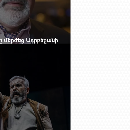
բը մերժեց Ադրբեջանի
անեց Ռուբեն Վարդանյանին