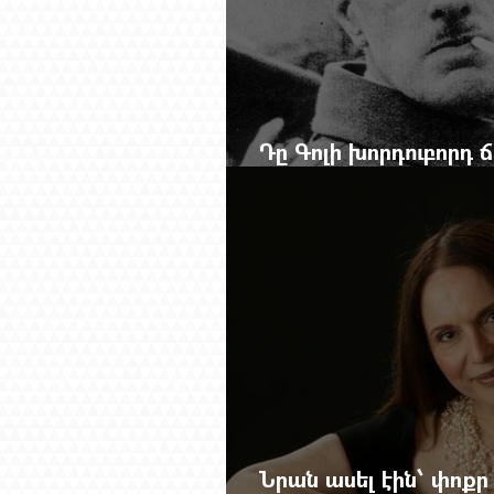
Դը Գոլի խորդուբորդ
մեղադրյալի աթոռից 
Նրան ասել էին՝ փոքր