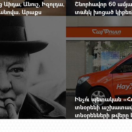
ց Աիդա, Անուշ, Իզոլդա,
Շնորհավոր 60 ամյա
անովա. Արաքս
տանկ խոցած կիբեռն
եկան է
գյուղ գրանցեց տա
Ինչո՞ւ պետական «
տնօրենի աշխատավ
տնօրենների թվեր
արդյունքով վարձատ
լեկտուալ առցանց հանդես է մարդկանց, ժամանակի և նրանց միջև ձգվ