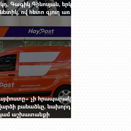
կդ, Գագիկ Գինոսյան, երկու
ետիկ, ով հետո գյուղ առ
րեց մարդկանց պարերը
Հայփոստը» չի հրապարակում
արձի բանաձևը, նախորդ
ը կամ աշխատանքի
րությունը փոխելու կանոնը
ող անտեսանելի կապերի մասին։ Մի