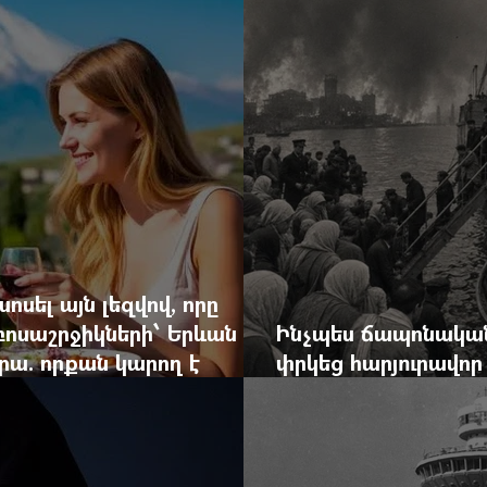
ոսել այն լեզվով, որը
զբոսաշրջիկների՝ Երևան
Ինչպես ճապոնական
րա. որքան կարող է
փրկեց հարյուրավոր 
կան ճգնաժամը
հերոս նավապետի ա