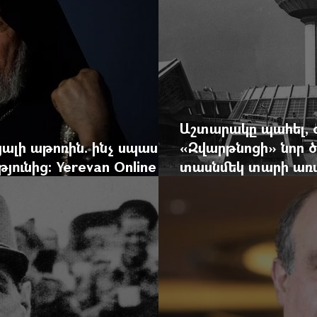
Աշտարակը պահել, 
ալի աթոռին. ինչ սպասել
«Զվարթնոցի» նոր ծ
ունից: Yerevan Online
տասնմեկ տարի առաջ
ժը
Yerevan Online Ma