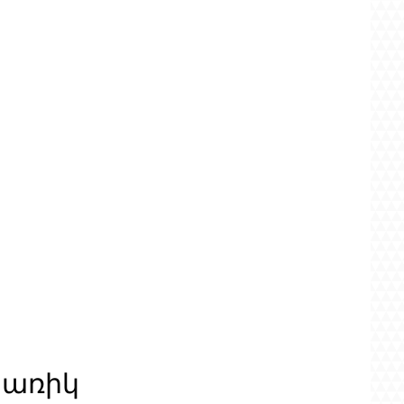
ցառիկ