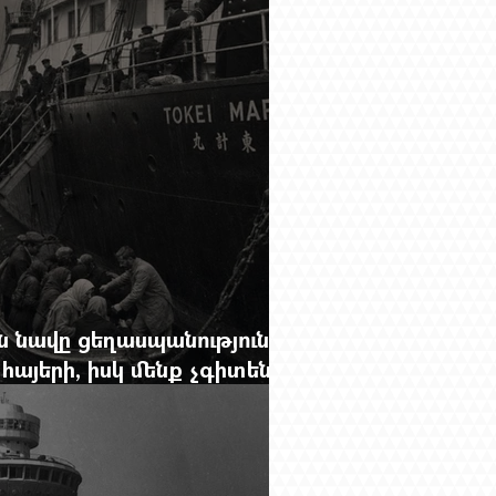
 նավը ցեղասպանությունից
հայերի, իսկ մենք չգիտենք
նունը՝ Սաձո Հիբիի