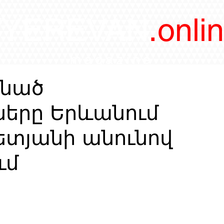
/YEREVAN
.onli
magazine
ձնած
ները Երևանում
ետյանի անունով
ւմ