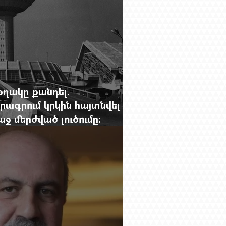
օղակը քանդել.
րագրում կրկին հայտնվել է
 մերժված լուծումը:
g.-ի մեծ ռեպորտաժը