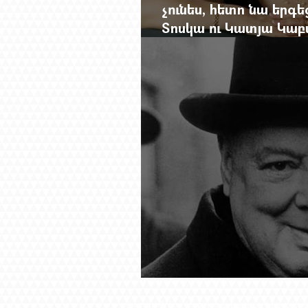
չունես, հետո նա երգե
Տոսկա ու Կատյա Կաբ
Մանսուրյանը 80 տար
Չերչիլն ու հայերը
Yerevan Online Mag.-ը հայկական ինտե