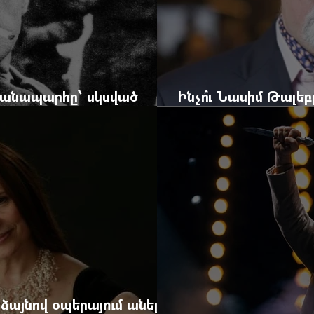
 ճանապարհը՝ սկսված
Ինչո՞ւ Նասիմ Թալե
և մեկ սխալ գրված տառից
հրավերքը և պաշտպ
 ձայնով օպերայում անելիք