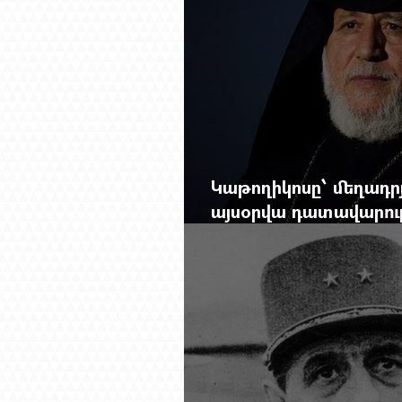
Կաթողիկոսը՝ մեղադրյ
այսօրվա դատավարությ
Mag.-ի մեծ ռեպորտա