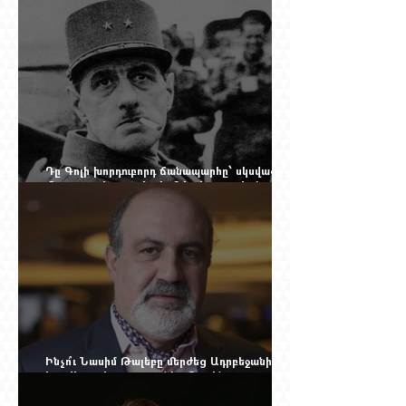
Դը Գոլի խորդուբորդ ճանապարհը՝ սկսված
մեղադրյալի աթոռից և մեկ սխալ գրված
տառից
Ինչո՞ւ Նասիմ Թալեբը մերժեց Ադրբեջանի
հրավերքը և պաշտպանեց Ռուբեն
Վարդանյանին