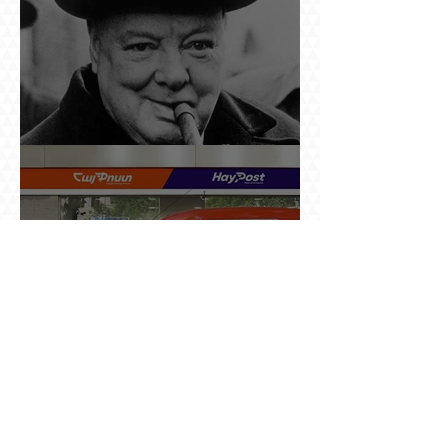
Չերչիլն ու հայերը
Ինչո՞ւ պետական «Հայփոստը» չի
հրապարակում տնօրենի աշխատավարձի
բանաձևը, նախորդ տնօրենների թվերը կամ
աշխատանքի արդյունքով վարձատրությունը
փոխելու կանոնը