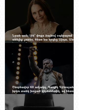
Նրան ասել էին՝ փոքր ձայնով օպերայում
անելիք չունես, հետո նա երգեց Աիդա, Անուշ,
Իզոլդա, Տոսկա ու Կատյա Կաբանովա. Արաքս
Մանսուրյանը 80 տարեկան է
Շնորհավոր 60 ամյակդ, Գագիկ Գինոսյան,
երկու տանկ խոցած կիբեռնետիկ, ով հետո
գյուղ առ գյուղ գրանցեց տարեց մարդկանց
պարերը