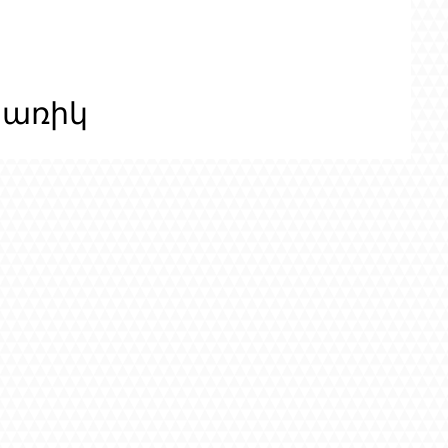
ցառիկ