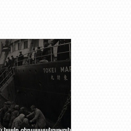
 նավը ցեղասպանությունից