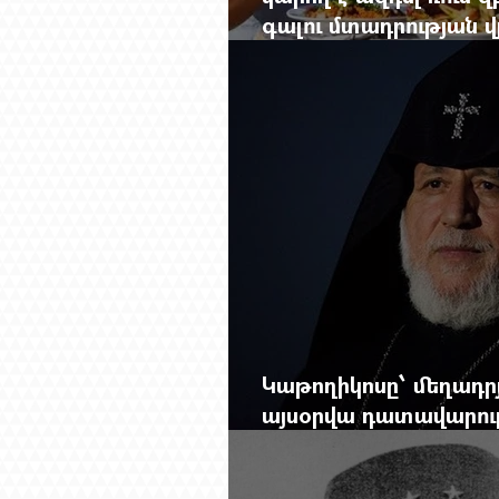
գալու մտադրության վ
խորանալ հայ-ռուսա
Կաթողիկոսը՝ մեղադրյ
այսօրվա դատավարությ
Mag.-ի մեծ ռեպորտա