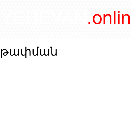
/YEREVAN
.onli
magazine
աթափման