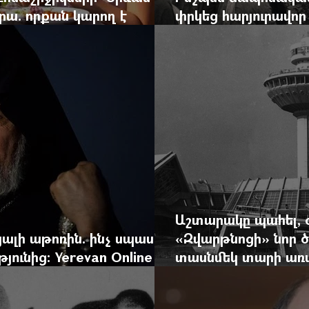
րա. որքան կարող է
փրկեց հարյուրավոր 
կան ճգնաժամը
հերոս նավապետի ա
Աշտարակը պահել, 
ալի աթոռին. ինչ սպասել
«Զվարթնոցի» նոր ծ
ունից: Yerevan Online
տասնմեկ տարի առաջ
ժը
Yerevan Online Ma