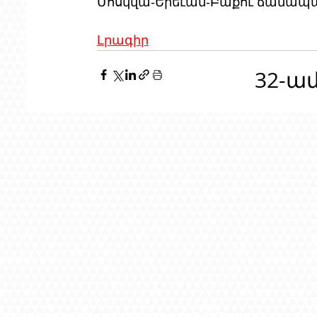
Մոսկվա-Երեւան-Բաքու ճանապա
Լրագիր
32-ա