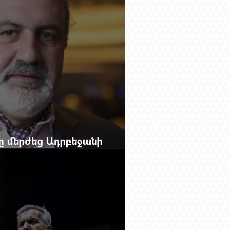
բը մերժեց Ադրբեջանի
անեց Ռուբեն Վարդանյանին