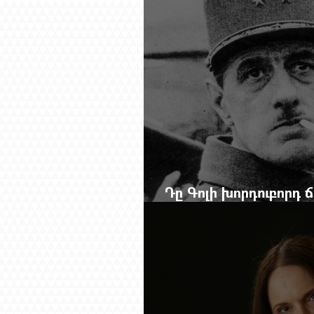
Դը Գոլի խորդուբորդ
մեղադրյալի աթոռից 