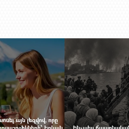
ոսել այն լեզվով, որը
զբոսաշրջիկների՝ Երևան
Ինչպես ճապոնական