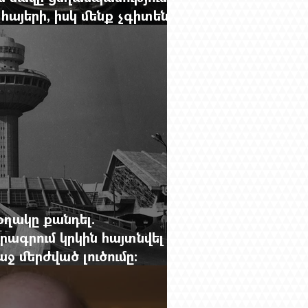
հայերի, իսկ մենք չգիտենք
նունը՝ Սաձո Հիբիի
օղակը քանդել.
րագրում կրկին հայտնվել է
 մերժված լուծումը:
g.-ի մեծ ռեպորտաժը