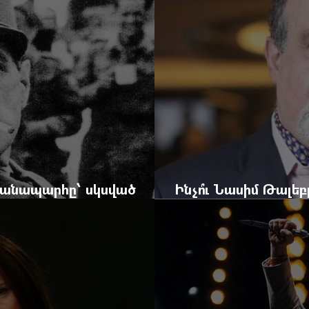
 ճանապարհը՝ սկսված
Ինչո՞ւ Նասիմ Թալե
և մեկ սխալ գրված տառից
հրավերքը և պաշտպ