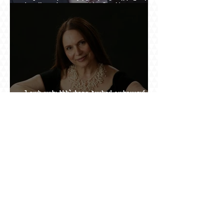
հրավերքը և պաշտպանեց Ռուբեն
Վարդանյանին
Նրան ասել էին՝ փոքր ձայնով օպերայում
անելիք չունես, հետո նա երգեց Աիդա, Անուշ,
Իզոլդա, Տոսկա ու Կատյա Կաբանովա. Արաքս
Մանսուրյանը 80 տարեկան է
Շնորհավոր 60 ամյակդ, Գագիկ Գինոսյան,
երկու տանկ խոցած կիբեռնետիկ, ով հետո
գյուղ առ գյուղ գրանցեց տարեց մարդկանց
պարերը