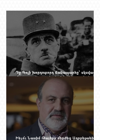
Դը Գոլի խորդուբորդ ճանապարհը՝ սկսված
մեղադրյալի աթոռից և մեկ սխալ գրված
տառից
Ինչո՞ւ Նասիմ Թալեբը մերժեց Ադրբեջանի