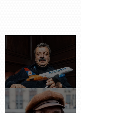
Ինչպես կործանվեց «Արմավիան». Yerevan
Online Mag.-ի մեծ ռեպորտաժը