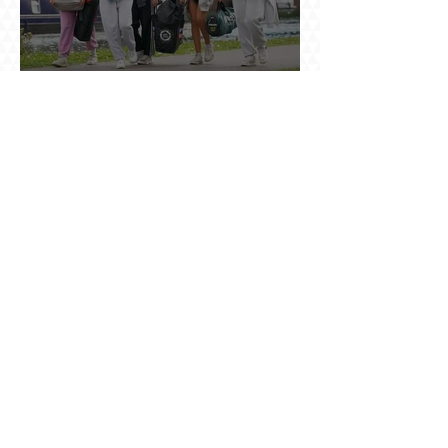
Ինչու է ռուսների հոսքը Հայաստան կրկին
ակտիվացել
Հայաստանում բացված ամենամեծ ԱԲ
կենտրոնը գնում է հոսանք, վարձով տալիս
հաշվարկ և իր եկամուտը փնտրում օպտիկական
մալուխի մյուս ծայրում. ինչ է իրենից
ներկայացնում Firebird AI-ն