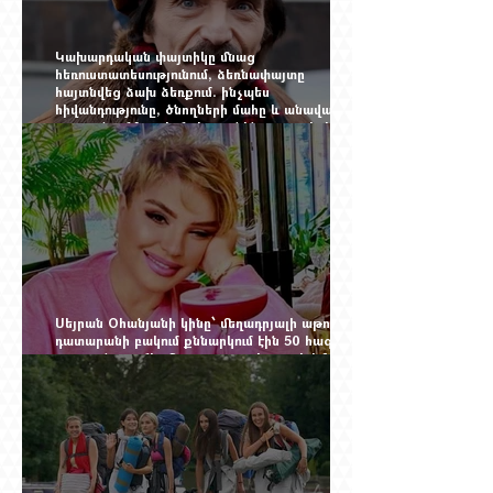
Կախարդական փայտիկը մնաց
հեռուստատեսությունում, ձեռնափայտը
հայտնվեց ձախ ձեռքում. ինչպես
հիվանդությունը, ծնողների մահը և անավարտ
թատրոնը Հմայակ Հակոբյանին դուրս բերեցին
կադրից
Սեյրան Օհանյանի կինը՝ մեղադրյալի աթոռին.
դատարանի բակում քննարկում էին 50 հազար
դոլարանոց «Հերմես» պայուսակը, դահլիճում՝
625 միլիոն 470 հազար դրամի երկու գործարք