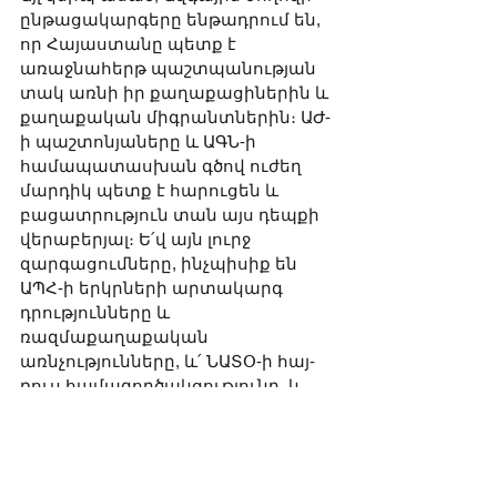
ընթացակարգերը ենթադրում են, 
որ Հայաստանը պետք է 
առաջնահերթ պաշտպանության 
տակ առնի իր քաղաքացիներին և 
քաղաքական միգրանտներին։ ԱԺ-
ի պաշտոնյաները և ԱԳՆ-ի 
համապատասխան գծով ուժեղ 
մարդիկ պետք է հարուցեն և 
բացատրություն տան այս դեպքի 
վերաբերյալ։ Ե՛վ այն լուրջ 
զարգացումները, ինչպիսիք են 
ԱՊՀ-ի երկրների արտակարգ 
դրությունները և 
ռազմաքաղաքական 
առնչությունները, և՛ ՆԱՏՕ-ի հայ-
ռուս համագործակցությունը, և 
հիմա նաև Ավագյանի մի 
ողբերգական դեպք, 
բացահայտում են, թե որքան 
ապահով են հայերն օտար 