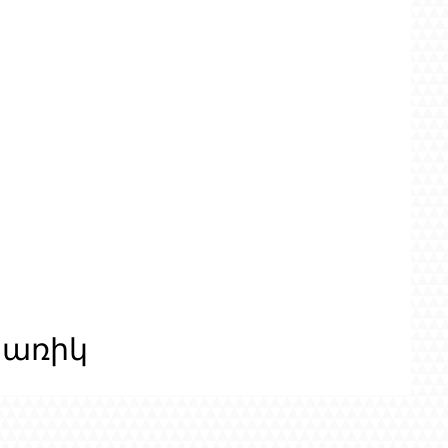
ցառիկ