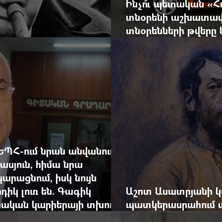
Ինչո՞ւ պետական «
տնօրենի աշխատավ
տնօրենների թվեր
արդյունքով վարձատ
ԵՊՀ-ում նրան անվանում
ասյուն, հիմա նրա
արացնում, իսկ նույն
դիկ լուռ են. Գագիկ
Աշոտ Ասատրյանի կ
րական կարիերայի տխուր
պատկերասրահում ա
դանդաղեցնել հայա