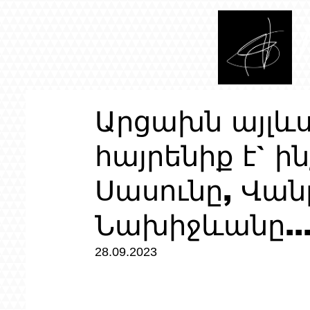
Արցախն այլ
հայրենիք է` ի
Սասունը, Վանը
Նախիջևանը..
28.09.2023