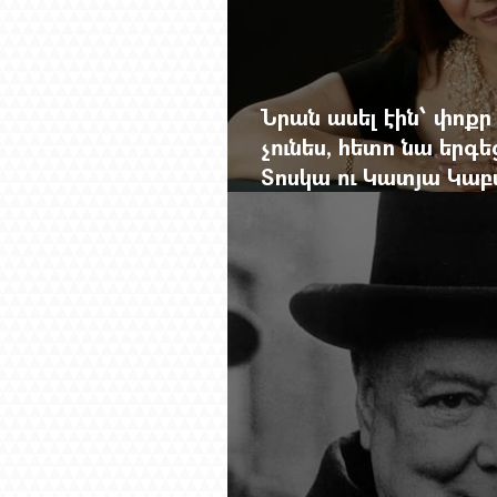
Նրան ասել էին՝ փոքր
չունես, հետո նա երգե
Տոսկա ու Կատյա Կաբ
Մանսուրյանը 80 տար