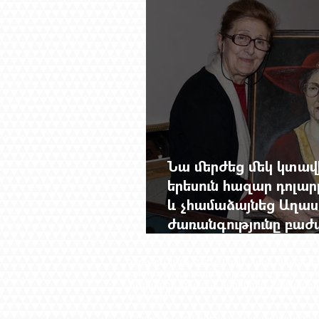
Նա մերժեց մեկ կտա
երեսուն հազար դոլա
և չհամաձայնեց Աղաս
ժառանգությունը բաժ
Վերդիյանի հիշատակ
Yerevan Online Mag.-ը հայկական ինտե
անուն, մի դրվագ, մի երևույթ երբեմն բ
աշխարհի տարբեր կողմերից՝ Հայաստան
աշխարհը։​
Բոլոր իրավունքները պաշտպանված են: 