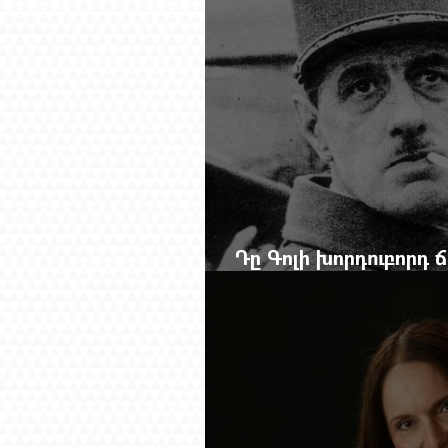
Դը Գոլի խորդուբորդ
մեղադրյալի աթոռից 