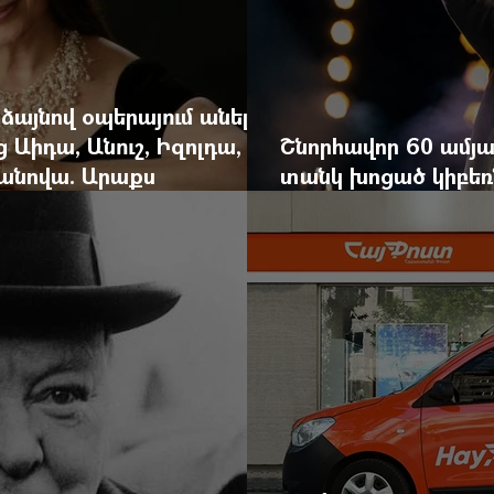
 ձայնով օպերայում անելիք
ց Աիդա, Անուշ, Իզոլդա,
Շնորհավոր 60 ամյա
անովա. Արաքս
տանկ խոցած կիբեռն
եկան է
գյուղ գրանցեց տա