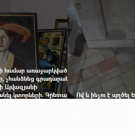
վի համար առաջարկված
րը, չհանձնեց գրադարանը
ի Այվազյանի
անել կտորների. Գրետա
Ով և ինչու է պղծել
ին
վանքի մուտքը
լեկտուալ առցանց հանդես է մարդկանց, ժամանակի և նրանց միջև ձգվ
ավական են, որ բացվի ամբողջ մի դարաշրջան իր մթնոլորտով ու թաքու
ից, Եվրոպայից և Միացյալ Նահանգներից։ Նուրբ հետքերից աստիճ
Yerevan Online Mag.-ի հրապարակումների մասնակի կամ ամբողջա