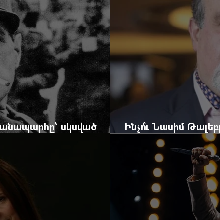
 ճանապարհը՝ սկսված
Ինչո՞ւ Նասիմ Թալե
և մեկ սխալ գրված տառից
հրավերքը և պաշտպ