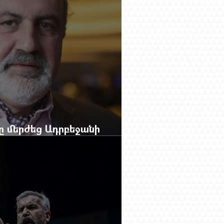
բը մերժեց Ադրբեջանի
անեց Ռուբեն Վարդանյանին