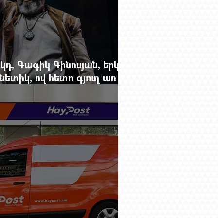
կդ, Գագիկ Գինոսյան, երկու
ետիկ, ով հետո գյուղ առ
րեց մարդկանց պարերը