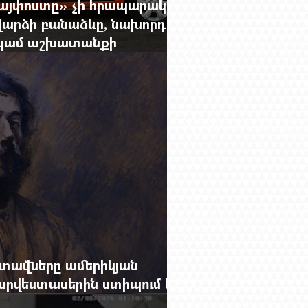
Հայփոստը» չի հրապարակում
արձի բանաձևը, նախորդ
ը կամ աշխատանքի
րությունը փոխելու կանոնը
տավները ամերիկյան
րվեստասերին ստիպում են
ցքը