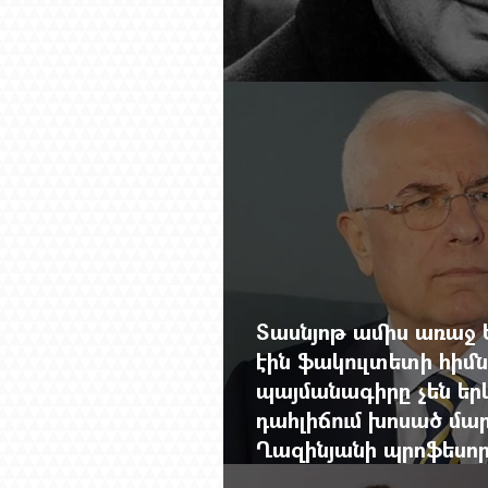
Չերչիլն ու հայերը
Տասնյոթ ամիս առաջ 
էին ֆակուլտետի հիմն
պայմանագիրը չեն երկ
դահլիճում խոսած մար
Ղազինյանի պրոֆեսո
ավարտը