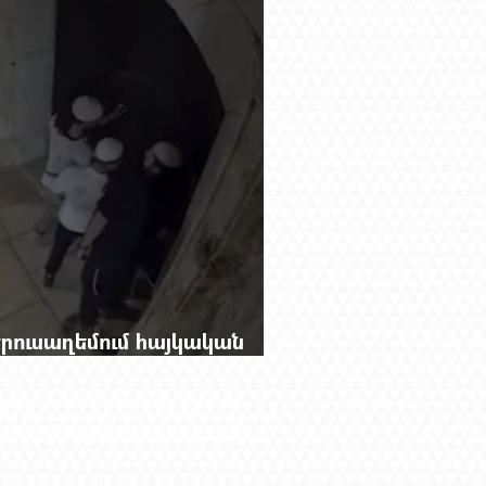
 Երուսաղեմում հայկական
ող անտեսանելի կապերի մասին։ Մի
ն իմաստներով։ Մեր նյութերը գալիս են
անաբար ուրվագծվում է հայկական
կան օգտագործման ժամանակ հղումը