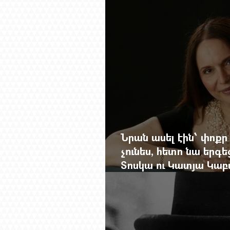
Նրան ասել էին՝ փոքր
չունես, հետո նա երգե
Տոսկա ու Կատյա Կաբ
Մանսուրյանը 80 տար