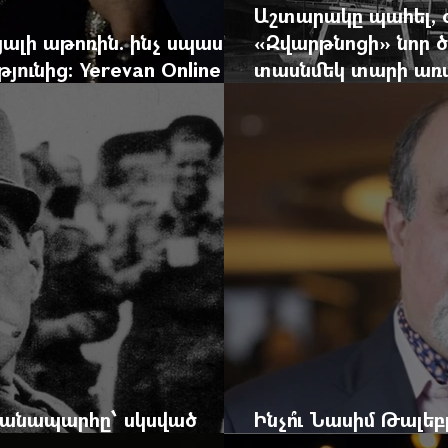
Աշտարակը պահել, 
ալի աթոռին. ինչ սպասել
«Զվարթնոցի» նոր ծ
ունից: Yerevan Online
տասնմեկ տարի առաջ
ժը
Yerevan Online Ma
 ճանապարհը՝ սկսված
Ինչո՞ւ Նասիմ Թալե
և մեկ սխալ գրված տառից
հրավերքը և պաշտպ