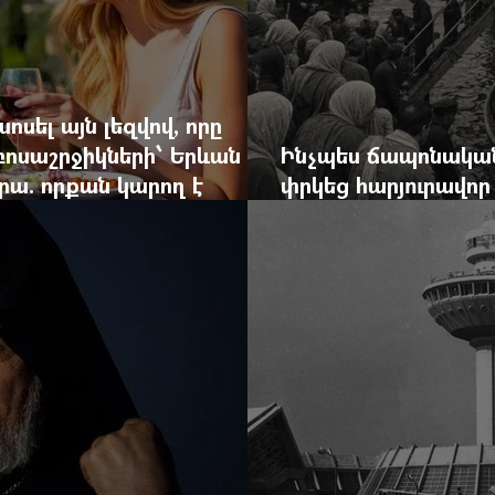
ոսել այն լեզվով, որը
զբոսաշրջիկների՝ Երևան
Ինչպես ճապոնական
րա. որքան կարող է
փրկեց հարյուրավոր 
կան ճգնաժամը
հերոս նավապետի ա