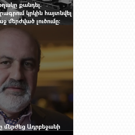
օղակը քանդել.
րագրում կրկին հայտնվել է
 մերժված լուծումը:
g.-ի մեծ ռեպորտաժը
բը մերժեց Ադրբեջանի
անեց Ռուբեն Վարդանյանին