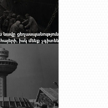
 նավը ցեղասպանությունից
հայերի, իսկ մենք չգիտենք
նունը՝ Սաձո Հիբիի