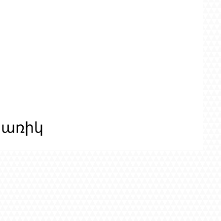
ցառիկ