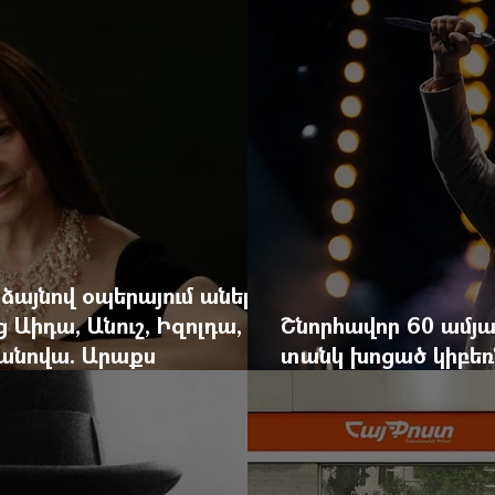
 ձայնով օպերայում անելիք
ց Աիդա, Անուշ, Իզոլդա,
Շնորհավոր 60 ամյա
անովա. Արաքս
տանկ խոցած կիբեռն
եկան է
գյուղ գրանցեց տա