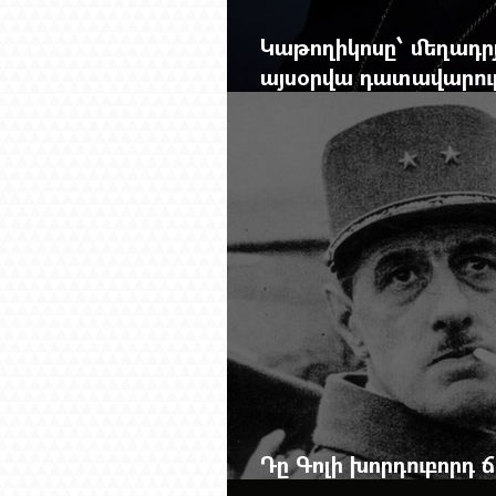
Կաթողիկոսը՝ մեղադրյ
այսօրվա դատավարությ
Mag.-ի մեծ ռեպորտա
Դը Գոլի խորդուբորդ
մեղադրյալի աթոռից 