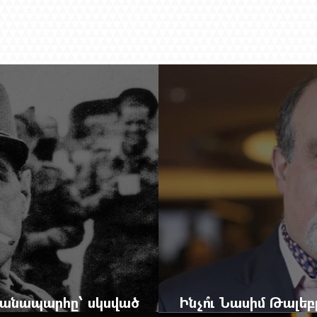
 ճանապարհը՝ սկսված
Ինչո՞ւ Նասիմ Թալե