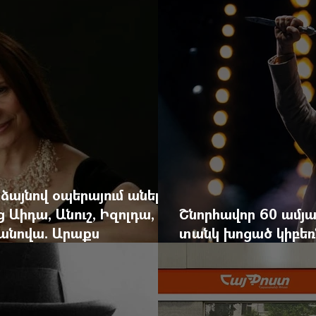
և մեկ սխալ գրված տառից
հրավերքը և պաշտպ
 ձայնով օպերայում անելիք
ց Աիդա, Անուշ, Իզոլդա,
Շնորհավոր 60 ամյա
անովա. Արաքս
տանկ խոցած կիբեռն
եկան է
գյուղ գրանցեց տա