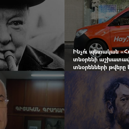
Ինչո՞ւ պետական «
տնօրենի աշխատավ
տնօրենների թվեր
արդյունքով վարձատ