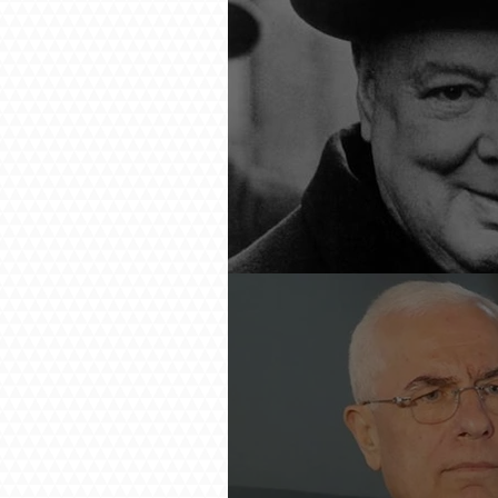
Չերչիլն ու հայերը