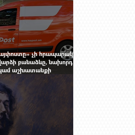
Հայփոստը» չի հրապարակում
արձի բանաձևը, նախորդ
ը կամ աշխատանքի
րությունը փոխելու կանոնը