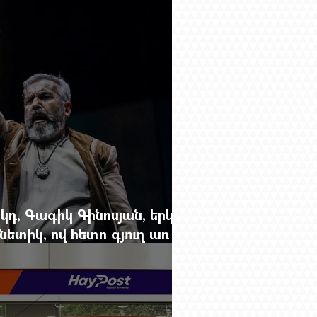
անեց Ռուբեն Վարդանյանին
կդ, Գագիկ Գինոսյան, երկու
ետիկ, ով հետո գյուղ առ
րեց մարդկանց պարերը