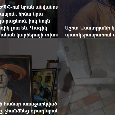
ԵՊՀ-ում նրան անվանում
ասյուն, հիմա նրա
արացնում, իսկ նույն
դիկ լուռ են. Գագիկ
Աշոտ Ասատրյանի կ
րական կարիերայի տխուր
պատկերասրահում ա
դանդաղեցնել հայա
վի համար առաջարկված
րը, չհանձնեց գրադարանը