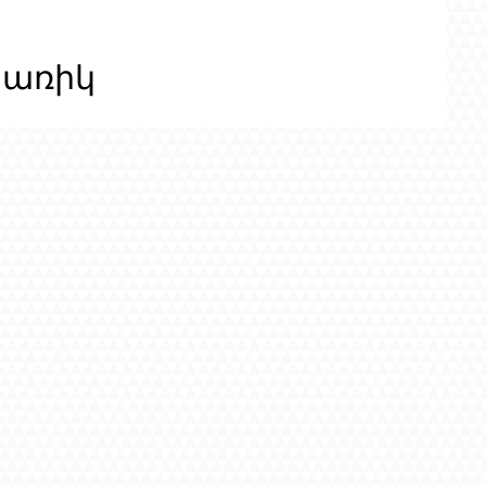
ցառիկ