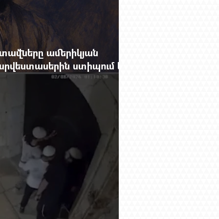
տավները ամերիկյան
րվեստասերին ստիպում են
ցքը