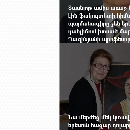
Տասնյոթ ամիս առաջ 
էին ֆակուլտետի հիմն
պայմանագիրը չեն երկ
դահլիճում խոսած մար
Ղազինյանի պրոֆեսո
ավարտը
Նա մերժեց մեկ կտա
երեսուն հազար դոլա