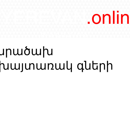
/YEREVAN
.onli
magazine
անրածախ
խայտառակ գների