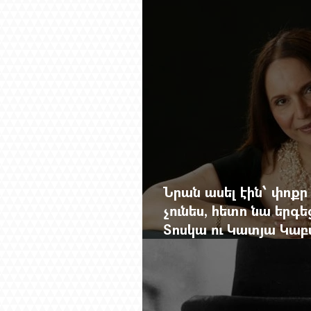
մեղադրյալի աթոռից 
Նրան ասել էին՝ փոքր
չունես, հետո նա երգե
Տոսկա ու Կատյա Կաբ
Մանսուրյանը 80 տար