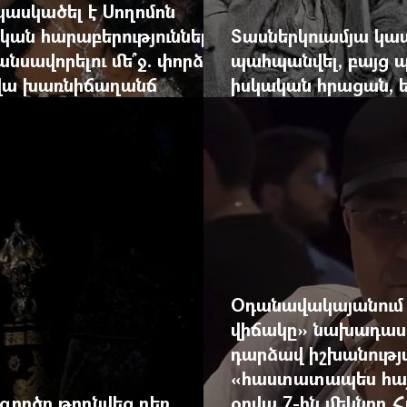
կասկածել է Սողոմոն
կան հարաբերություններ
Տասներկուամյա կա
անսավորելու մե՞ջ. փորձում
պահպանվել, բայց 
րվա խառնիճաղանճ
իսկական հրացան, ե
արդեն հաշվում էր 
Օդանավակայանում
վիճակը» նախադասու
դարձավ իշխանությ
«հաստատապես հայտն
գործը թողնվեց դեռ
օրվա 7-ին մեկնող 