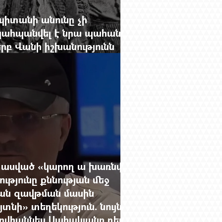
պիտանի անունը չի
պահպանվել է նրա պահանջը՝
րբ Վանի իշխանությունն
վերջին պաշարները
 ասված «կարող ա խառնվի
թյունը քննության մեջ
ան զավթման մասին
ի» տեղեկություն. նույն
Հովհաննես Սահակյանը դեռ