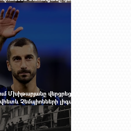
ում Մխիթարյանը վերցրեց ևս
ովհետև Չեմպիոնների լիգայի
փակված չէ