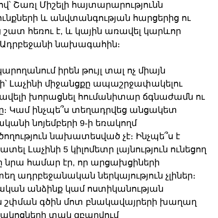
 Շառլ Միշելի հայտարարությունն 
ւնքների և անվտանգության հարցերից ու 
ատ հեռու է, և կային առավել կարևոր 
ին Ադրբեջանի նախագահին։
արողանում իրեն թույլ տալ ոչ միայն 
 Լաչինի միջանցքը ապաշրջափակելու 
 ավելի խորացնել հումանիտար ճգնաժամն ու 
ը։ Կամ ինչպե՞ս տեղադրվեց անցակետ 
ականի նոյեմբերի 9-ի եռակողմ 
ողություն նախատեսված չէ։ Ինչպե՞ս է 
տել Լաչինի 5 կիլոմետր լայնություն ունեցող 
րը նրա համար էր, որ արցախցիների 
տեղ ադրբեջանական ներկայություն չլիներ։ 
ական անձինք կամ ոստիկանության 
են շփման գծին մոտ բնակավայրերի խաղաղ 
րակոցների տակ զբաղվում 