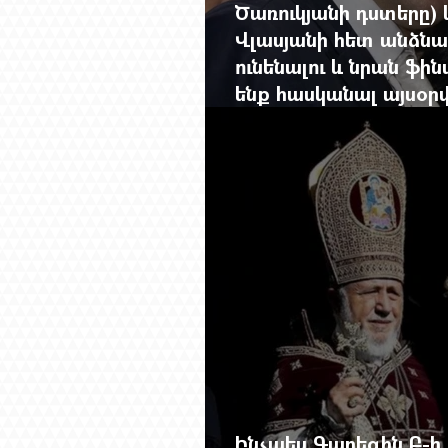
Ծառուկյանի դստերը) 
Վլասյանի հետ անձնա
ունենալու և նրան ֆին
ենք հասկանալ այսօ
լրահոսը
Ինչպես Գարեգին Բ-ի 