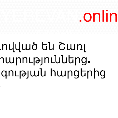
/YEREVAN
.onli
magazine
ովված են Շառլ
րարություններց.
գության հարցերից
»