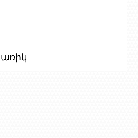
ցառիկ