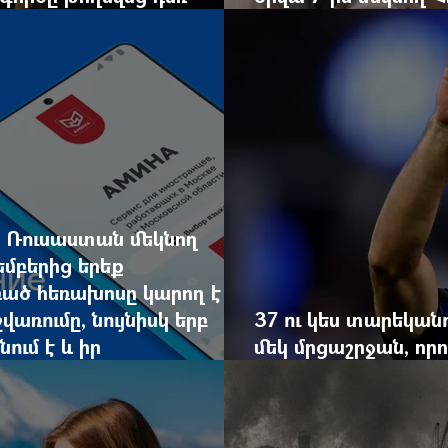
հույսին
Երևանում է
ր Ռուսաստան մեկնող
եմբերից երեք
ած հեռախոսը կարող է
առումը, նույնիսկ երբ
37 ու կես տարեկան
ում է և իր
մեկ մրցաշրջան, որ
ին են
պատմությունը դեռ 