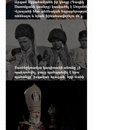
Արգամ Աբրահամյանն իր կնոջը (Գագիկ
Ծառուկյանի դստերը) կասկածել է Սողոմոն
Վլասյանի հետ անձնական հարաբերություններ
ունենալու և նրան ֆինանսավորելու մե՞ջ.
փորձում ենք հասկանալ այսօրվա
խառնիճաղանճ լրահոսը
Տասներկուամյա կապիտանի անունը չի
պահպանվել, բայց պահպանվել է նրա
պահանջը՝ իսկական հրացան, երբ Վանի
իշխանությունն արդեն հաշվում էր վերջին
պաշարները