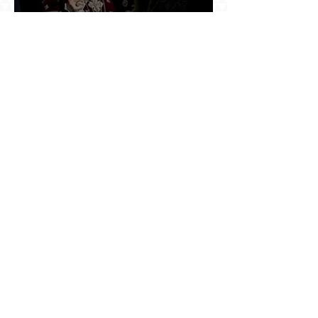
Ինչպես Գարեգին Բ-ի գործը թողնվեց դեռ
չընտրված դատավորի հույսին
Օդանավակայանում ասված «կարող ա խառնվի
վիճակը» նախադասությունը քննության մեջ
դարձավ իշխանության զավթման մասին
«հաստատապես հայտնի» տեղեկություն. նույն
օրվա 7-ին մեկնող Հովհաննես Սահակյանը դեռ
Երևանում է
Նոր փոփոխություններ Ռուսաստան մեկնող
հայերի համար. սեպտեմբերից երեք
աշխատանքային օր լռած հեռախոսը կարող է
կտրել միգրացիոն հաշվառումը, նույնիսկ երբ