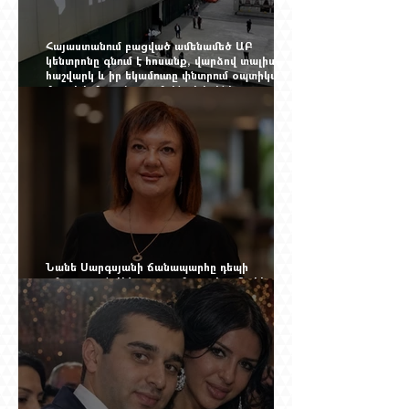
Հայաստանում բացված ամենամեծ ԱԲ
կենտրոնը գնում է հոսանք, վարձով տալիս
հաշվարկ և իր եկամուտը փնտրում օպտիկական
մալուխի մյուս ծայրում. ինչ է իրենից
ներկայացնում Firebird AI-ն
Նանե Սարգսյանի ճանապարհը դեպի
«Հայաստան-Սփյուռք» ամսագրի ամերիկյան
էջը