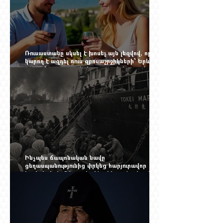
Ռուսաստանը սկսել է խոսել այն լեզվով, որը
կարող է ազդել ռուս զբոսաշրջիկների՝ Երևան
գալու մտադրության վրա. որքան կարող է
խորանալ հայ-ռուսական ճգնաժամը
Ինչպես ճապոնական նավը
ցեղասպանությունից փրկեց հարյուրավոր
հայերի, իսկ մենք չգիտենք հերոս նավապետի
անունը՝ Սաձո Հիբիի