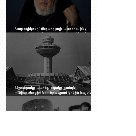
Կաթողիկոսը՝ մեղադրյալի աթոռին. ինչ
սպասել այսօրվա դատավարությունից: Yerevan
Online Mag.-ի մեծ ռեպորտաժը
Աշտարակը պահել, օղակը քանդել.
«Զվարթնոցի» նոր ծրագրում կրկին հայտնվել է
տասնմեկ տարի առաջ մերժված լուծումը:
Yerevan Online Mag.-ի մեծ ռեպորտաժը