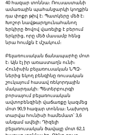
40 հազար տոննա։ Ռուսաստանի 
ամառային պահանջարկի կողքին 
դա փոքր թիվ է։ Պատկերը մեծ է։ 
Խոշոր նավթարդյունահանող 
երկիրը ծովով վառելիք է բերում 
երկրից, որը մեծ մասամբ հենց 
նրա հումքն է մշակում։
Բելառուսական ճանապարհը մոտ 
է։ Այն էլ իր առաստաղն ունի։ 
Հունիսին բելառուսական ՆՊԶ-
ներից եկող բենզինը ռուսական 
շուկայում հասավ ռեկորդային 
մակարդակի։ Պետերբուրգի 
բորսայում բելառուսական 
ավտոբենզինի վաճառքը կազմեց 
մոտ 90,9 հազար տոննա։ Նախորդ 
տարվա հունիսի համեմատ՝ 3,6 
անգամ ավելի։ Դիզելի 
բելառուսական ծավալը մոտ 62,1 