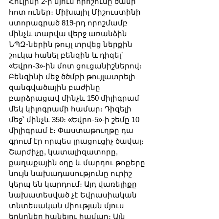
Հուլիսի 2-ի մյուս որոշումը ծանր 
հոտ ուներ։ Միխայիլ Միշուստինի 
ստորագրած 819-րդ որոշմամբ 
մինչև տարվա վերջ առանձին 
ՆՊԶ-ներին թույլ տրվեց ներքին 
շուկա հանել բենզին և դիզել՝ 
«Եվրո-3»-ին մոտ ցուցանիշներով։ 
Բենզինի մեջ ծծմբի թույլատրելի 
զանգվածային բաժինը 
բարձրացավ մինչև 150 միլիգրամ 
մեկ կիլոգրամի համար։ Դիզելի 
մեջ՝ մինչև 350։ «Եվրո-5»-ի շեմը 10 
միլիգրամ է։ Փաստաթուղթը դա 
գրում էր որպես լրացուցիչ ծավալ։ 
Շարժիչը, կատալիզատորը, 
քաղաքային օդը և մարդու թոքերը 
նույն նախադասությունը ուրիշ 
կերպ են կարդում։ Այդ վառելիքը 
նախատեսված չէ Եվրասիական 
տնտեսական միության մյուս 
երկրներ հանելու համար։ Այն 