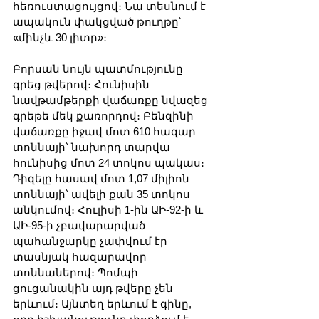
հեռուստացույցով։ Նա տեսնում է 
ապակուն փակցված թուղթը՝ 
«մինչև 30 լիտր»։
Բորսան նույն պատմությունը 
գրեց թվերով։ Հունիսին 
նավթամթերքի վաճառքը նվազեց 
գրեթե մեկ քառորդով։ Բենզինի 
վաճառքը իջավ մոտ 610 հազար 
տոննայի՝ նախորդ տարվա 
հունիսից մոտ 24 տոկոս պակաս։ 
Դիզելը հասավ մոտ 1,07 միլիոն 
տոննայի՝ ավելի քան 35 տոկոս 
անկումով։ Հուլիսի 1-ին ԱԻ-92-ի և 
ԱԻ-95-ի չբավարարված 
պահանջարկը չափվում էր 
տասնյակ հազարավոր 
տոննաներով։ Պոմպի 
ցուցանակին այդ թվերը չեն 
երևում։ Այնտեղ երևում է գինը, 