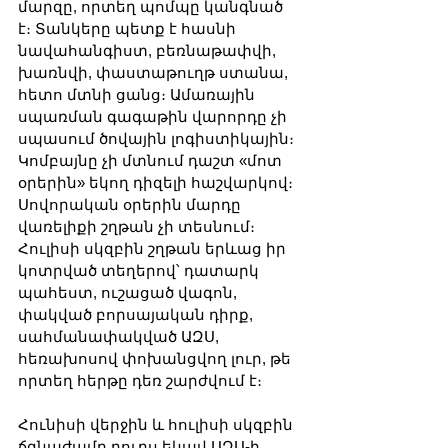
մարզը, որտեղ պոմպը կանգնած 
է։ Տանկերը պետք է հասնի 
նավահանգիստ, բեռնաթափվի, 
խառնվի, փաստաթուղթ ստանա, 
հետո մտնի ցանց։ Ամառային 
սպառման գագաթին վարորդը չի 
սպասում ծովային լոգիստիկային։ 
Կոմբայնը չի մտնում դաշտ «մոտ 
օրերին» եկող դիզելի հաշվարկով։ 
Սովորական օրերին մարդը 
վառելիքի շղթան չի տեսնում։ 
Հուլիսի սկզբին շղթան երևաց իր 
կոտրված տեղերով՝ դատարկ 
պահեստ, ուշացած վագոն, 
փակված բորսայական դիրք, 
սահմանափակված ԱԶՍ, 
հեռախոսով փոխանցվող լուր, թե 
որտեղ հերթը դեռ շարժվում է։
Հունիսի վերջին և հուլիսի սկզբին 
ճգնաժամը դուրս եկավ ԱԶՍ-ի 