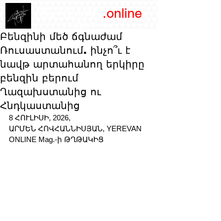
/YEREVAN
.online
magazine
Բենզինի մեծ ճգնաժամ
Ռուսաստանում. ինչո՞ւ է
նավթ արտահանող երկիրը
բենզին բերում
Ղազախստանից ու
Հնդկաստանից
8 ՀՈՒԼԻՍԻ, 2026, 
ԱՐՄԵՆ ՀՈՎՀԱՆՆԻՍՅԱՆ, YEREVAN 
ONLINE Mag.-ի ԹՂԹԱԿԻՑ 