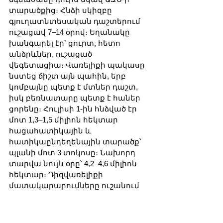
տարածքից։ Հնձի սկիզբը 
գյուղատնտեսական դաշտերում 
ուշացավ 7–14 օրով։ Եղանակը 
խանգարել էր՝ ցուրտ, հետո 
անձրևներ, ուշացած 
վեգետացիա։ Վառելիքի պակասը 
նստեց ճիշտ այն պահին, երբ 
կոմբայնը պետք է մտներ դաշտ, 
իսկ բեռնատարը պետք է հաներ 
ցորենը։ Հուլիսի 1-ին հնձված էր 
մոտ 1,3–1,5 միլիոն հեկտար 
հացահատիկային և 
հատիկաընդեղենային տարածք՝ 
պլանի մոտ 3 տոկոսը։ Նախորդ 
տարվա նույն օրը՝ 4,2–4,6 միլիոն 
հեկտար։ Դիզվառելիքի 
մատակարարումները ուշանում 
էին։ Գինը տեղ-տեղ բարձրացել էր 
մեկ երրորդով։ Հացահատիկը 
կանգնած էր դաշտում։ Վառելիքի 