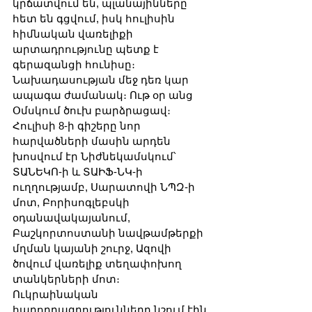
կրճատվում են, պլանայինները 
հետ են գցվում, իսկ հուլիսին 
հիմնական վառելիքի 
արտադրությունը պետք է 
գերազանցի հունիսը։ 
Նախադասության մեջ դեռ կար 
ապագա ժամանակ։ Ութ օր անց 
Օմսկում ծուխ բարձրացավ։ 
Հուլիսի 8-ի գիշերը նոր 
հարվածների մասին արդեն 
խոսվում էր Նիժնեկամսկում՝ 
ՏԱՆԵԿՈ-ի և ՏԱԻՖ-ՆԿ-ի 
ուղղությամբ, Սարատովի ՆՊԶ-ի 
մոտ, Բորիսոգլեբսկի 
օդանավակայանում, 
Բաշկորտոստանի նավթամթերքի 
մղման կայանի շուրջ, Ազովի 
ծովում վառելիք տեղափոխող 
տանկերների մոտ։ 
Ուկրաինական 
հաղորդագրությունները նշում էին 