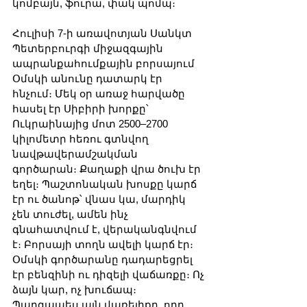
կոմբայն, ֆուրա, փակ պոմպ։
Հուլիսի 7-ի առավոտյան Սանկտ 
Պետերբուրգի միջազգային 
ապրանքահումքային բորսայում 
Օմսկի անունը դատարկ էր 
հնչում։ Մեկ օր առաջ հարվածը 
հասել էր Սիբիրի խորքը՝ 
Ուկրաինայից մոտ 2500–2700 
կիլոմետր հեռու գտնվող 
նավթավերամշակման 
գործարան։ Քաղաքի վրա ծուխ էր 
եղել։ Պաշտոնական խոսքը կարճ 
էր ու ծանոթ՝ վնաս կա, մարդիկ 
չեն տուժել, ամեն ինչ 
գնահատվում է, վերականգնվում 
է։ Բորսայի տողն ավելի կարճ էր։ 
Օմսկի գործարանը դադարեցրել 
էր բենզինի ու դիզելի վաճառքը։ Ոչ 
ձայն կար, ոչ խուճապ։ 
Պարզապես այն վառելիքը, որը 