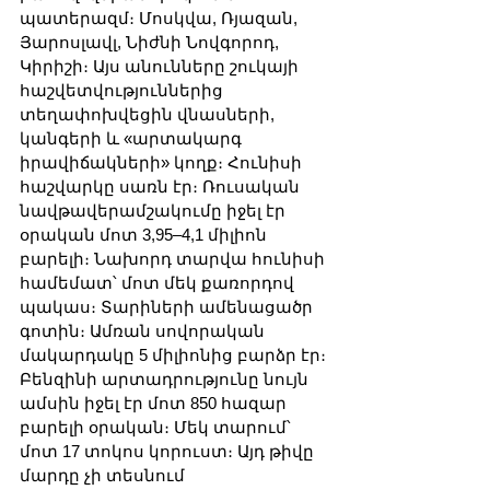
պատերազմ։ Մոսկվա, Ռյազան, 
Յարոսլավլ, Նիժնի Նովգորոդ, 
Կիրիշի։ Այս անունները շուկայի 
հաշվետվություններից 
տեղափոխվեցին վնասների, 
կանգերի և «արտակարգ 
իրավիճակների» կողք։ Հունիսի 
հաշվարկը սառն էր։ Ռուսական 
նավթավերամշակումը իջել էր 
օրական մոտ 3,95–4,1 միլիոն 
բարելի։ Նախորդ տարվա հունիսի 
համեմատ՝ մոտ մեկ քառորդով 
պակաս։ Տարիների ամենացածր 
գոտին։ Ամռան սովորական 
մակարդակը 5 միլիոնից բարձր էր։ 
Բենզինի արտադրությունը նույն 
ամսին իջել էր մոտ 850 հազար 
բարելի օրական։ Մեկ տարում՝ 
մոտ 17 տոկոս կորուստ։ Այդ թիվը 
մարդը չի տեսնում 