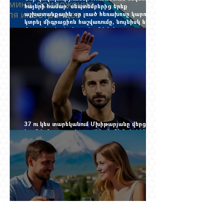
հայերի համար. սեպտեմբերից երեք
աշխատանքային օր լռած հեռախոսը կարող է
կտրել միգրացիոն հաշվառումը, նույնիսկ երբ
մարդը նույն բնակարանում է և իր
փաստաթղթերը կարգին են
37 ու կես տարեկանում Մխիթարյանը վերցրեց
ևս մեկ մրցաշրջան, որովհետև Չեմպիոնների
լիգայի պատմությունը դեռ փակված չէ
Ռուսաստանը սկսել է խոսել այն լեզվով, որը