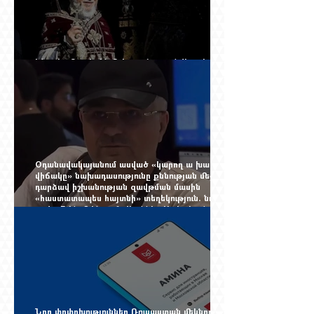
Ինչպես Գարեգին Բ-ի գործը թողնվեց դեռ
չընտրված դատավորի հույսին
Օդանավակայանում ասված «կարող ա խառնվի
վիճակը» նախադասությունը քննության մեջ
դարձավ իշխանության զավթման մասին
«հաստատապես հայտնի» տեղեկություն. նույն
օրվա 7-ին մեկնող Հովհաննես Սահակյանը դեռ
Երևանում է
Նոր փոփոխություններ Ռուսաստան մեկնող