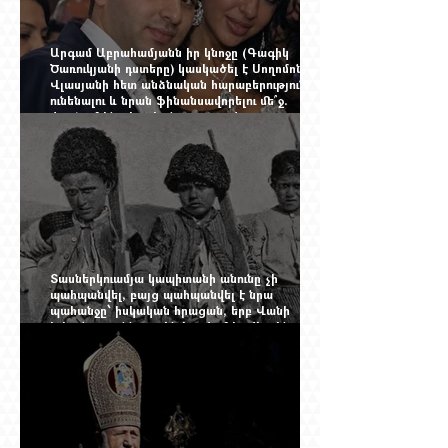
Արգամ Աբրահամյանն իր կնոջը (Գագիկ
Ծառուկյանի դստերը) կասկածել է Սողոմոն
Վլասյանի հետ անձնական հարաբերություններ
ունենալու և նրան ֆինանսավորելու մե՞ջ.
փորձում ենք հասկանալ այսօրվա
խառնիճաղանճ լրահոսը
Տասներկուամյա կապիտանի անունը չի
պահպանվել, բայց պահպանվել է նրա
պահանջը՝ իսկական հրացան, երբ Վանի
իշխանությունն արդեն հաշվում էր վերջին
պաշարները