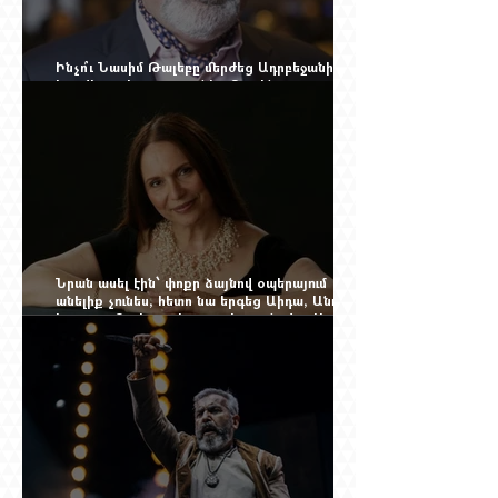
Ինչո՞ւ Նասիմ Թալեբը մերժեց Ադրբեջանի
հրավերքը և պաշտպանեց Ռուբեն
Վարդանյանին
Նրան ասել էին՝ փոքր ձայնով օպերայում
անելիք չունես, հետո նա երգեց Աիդա, Անուշ,
Իզոլդա, Տոսկա ու Կատյա Կաբանովա. Արաքս
Մանսուրյանը 80 տարեկան է