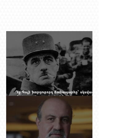
Դը Գոլի խորդուբորդ ճանապարհը՝ սկսված
մեղադրյալի աթոռից և մեկ սխալ գրված
տառից