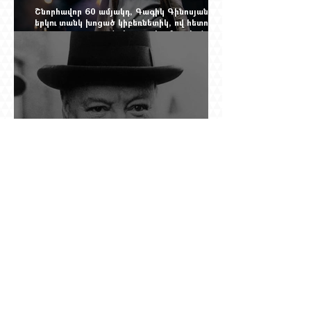
Շնորհավոր 60 ամյակդ, Գագիկ Գինոսյան,
երկու տանկ խոցած կիբեռնետիկ, ով հետո
գյուղ առ գյուղ գրանցեց տարեց մարդկանց
պարերը
Չերչիլն ու հայերը
Ինչո՞ւ պետական «Հայփոստը» չի
հրապարակում տնօրենի աշխատավարձի