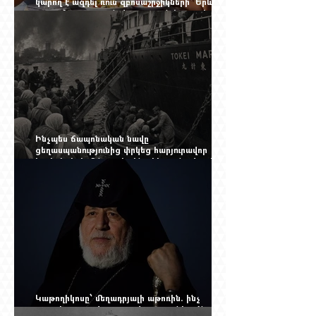
կարող է ազդել ռուս զբոսաշրջիկների՝ Երևան
գալու մտադրության վրա. որքան կարող է
խորանալ հայ-ռուսական ճգնաժամը
Ինչպես ճապոնական նավը
ցեղասպանությունից փրկեց հարյուրավոր
հայերի, իսկ մենք չգիտենք հերոս նավապետի
անունը՝ Սաձո Հիբիի
Կաթողիկոսը՝ մեղադրյալի աթոռին. ինչ
սպասել այսօրվա դատավարությունից: Yerevan