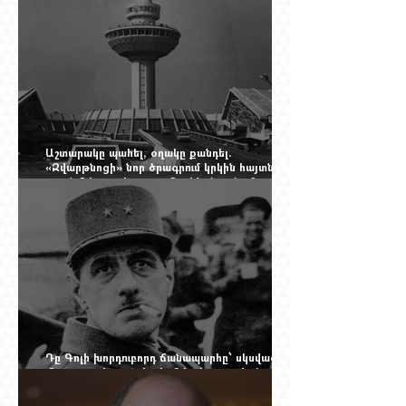
Online Mag.-ի մեծ ռեպորտաժը
Աշտարակը պահել, օղակը քանդել.
«Զվարթնոցի» նոր ծրագրում կրկին հայտնվել է
տասնմեկ տարի առաջ մերժված լուծումը:
Yerevan Online Mag.-ի մեծ ռեպորտաժը
Դը Գոլի խորդուբորդ ճանապարհը՝ սկսված
մեղադրյալի աթոռից և մեկ սխալ գրված
տառից