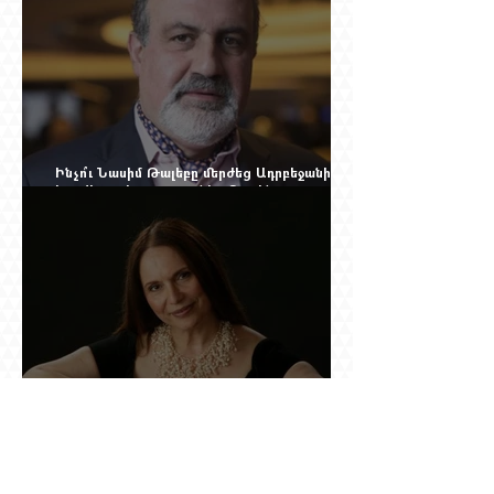
Ինչո՞ւ Նասիմ Թալեբը մերժեց Ադրբեջանի
հրավերքը և պաշտպանեց Ռուբեն
Վարդանյանին
Նրան ասել էին՝ փոքր ձայնով օպերայում
անելիք չունես, հետո նա երգեց Աիդա, Անուշ,
Իզոլդա, Տոսկա ու Կատյա Կաբանովա. Արաքս
Մանսուրյանը 80 տարեկան է