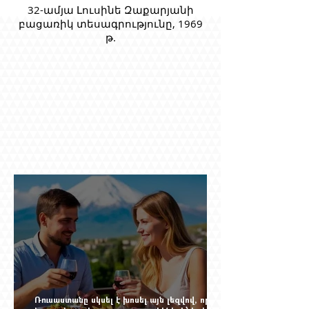
32-ամյա Լուսինե Զաքարյանի
բացառիկ տեսագրությունը, 1969
թ.
Ռուսաստանը սկսել է խոսել այն լեզվով, որը