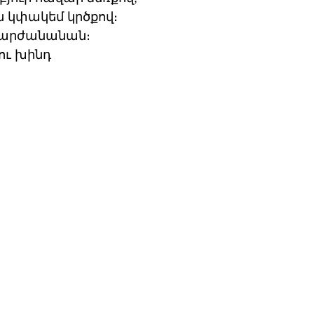
 կփակեմ կրծքով։
ի արժանանան։
ու խինդ