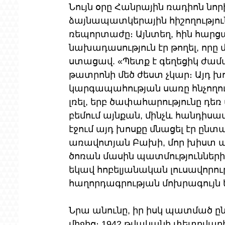
Նույն օրը Հանրային ռադիոն նոր
ձայնապատկերային հիշողությո
ռեպորտաժը։ Այնտեղ, հին հարցա
նախադասություն էր թողել, որը մ
ստացավ. «Պետք է գեղեցիկ ժամ
թատրոնի մեծ ժեստ չկար։ Այդ խ
կարգապահության սառը հնչողութ
լռել, երբ ծափահարությունը դեռ 
բեմում այնքան, մինչև հանդիսատ
էջում այդ խոսքը մնացել էր ընտ
առավոտյան Բախի, մոր խիստ ակ
ծոռան մասին պատմությունների մ
եկավ հոբելյանական լուսավորո
հաղորդագրության մոխրագույն ե
Նրա անունը, իր իսկ պատմած ը
միջից։ 1942 թվականի փետրվարի 