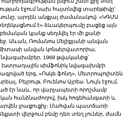
 հաղորդագրության լեզուն շատ քիչ տեղ 
ւթյան էջում նախ հայտնվեց տարեթիվը՝ 
 անունը, արդեն անցյալ ժամանակով։ «ԿԳՄՍ 
եղեկացնում է» ձևակերպումը բացեց այն 
բեմական կյանք սեղմվել էր մի քանի 
. Սևան, Ռոմանոս Մելիքյանի անվան 
միտասի անվան կոնսերվատորիա, 
վագախմբեր, 1968 թվականից՝ 
 էստրադային սիմֆոնիկ նվագախմբի 
յնագրված երգ, «Ոսկե ֆոնդ», Մետրոպոլիտեն 
եալ, Բեյրութ, Բուենոս Այրես։ Նույն էջում, 
րված էր նաև, որ վարչապետի որոշմամբ 
կան հանձնաժողով, իսկ հոգեհանգստի և 
արվեն լրացուցիչ։ Մահվան պատճառի 
քստի վերջում բեմը դեռ տեղ չուներ, ժամն 