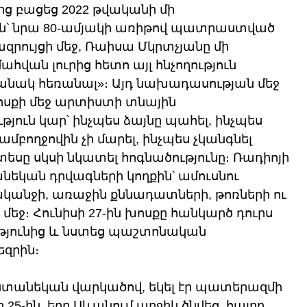
ից բացեց 2022 թվականի մի 
ւն՝ նրա 80-ամյակի առիթով պատրաստված 
զրույցի մեջ, Ռաիսա Մկրտչյանը մի 
ահվան լուրից հետո այլ հնչողություն 
անակ հեռանալ»։ Այդ նախադասության մեջ 
ոսքի մեջ արտիստի տնային 
յուն կար՝ ինչպես ձայնը պահել, ինչպես 
ամբողջովին չի մարել, ինչպես չկանգնել 
եսը սկսի նկատել հոգնածությունը։ Ռադիոյի 
անեկան դրվագների կողքին՝ ամուսնու 
անջի, առաջին քննադատների, թոռների ու 
եջ։ Հունիսի 27-ին խոսքը հանկարծ դուրս 
ւթյունից և նստեց պաշտոնական 
զրին։ 
նտանեկան վարկածով, եկել էր պատերազմի 
25-ին, երբ Սևանում աղջիկ ծնվեց, հայրը 