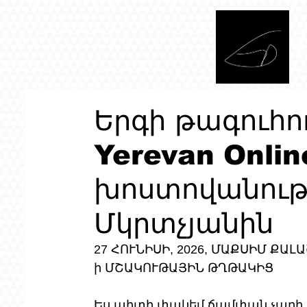
Երգի թագուհո
Yerevan Onli
խոստովանութ
Մկրտչյանին
27 ՀՈՒՆԻՍԻ, 2026, ՄԱՔՍԻՄ ՔԱԼԱ
ի ՄՇԱԿՈՒԹԱՅԻՆ ԹՂԹԱԿԻՑ 
Ես պիտի փակեմ ճամփան չարի բ