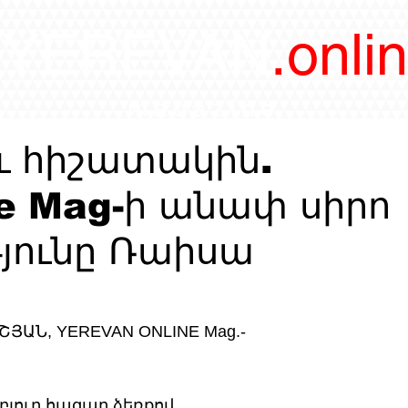
/YEREVAN
.onli
magazine
ւ հիշատակին.
ne Mag-ի անափ սիրո
յունը Ռաիսա
ՇՅԱՆ, YEREVAN ONLINE Mag.-
յուր հազար ձեռքով,