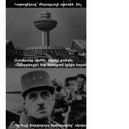
Կաթողիկոսը՝ մեղադրյալի աթոռին. ինչ
սպասել այսօրվա դատավարությունից: Yerevan
Online Mag.-ի մեծ ռեպորտաժը
Աշտարակը պահել, օղակը քանդել.
«Զվարթնոցի» նոր ծրագրում կրկին հայտնվել է
տասնմեկ տարի առաջ մերժված լուծումը:
Yerevan Online Mag.-ի մեծ ռեպորտաժը
Դը Գոլի խորդուբորդ ճանապարհը՝ սկսված