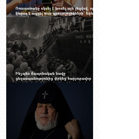
Ռուսաստանը սկսել է խոսել այն լեզվով, որը
կարող է ազդել ռուս զբոսաշրջիկների՝ Երևան
գալու մտադրության վրա. որքան կարող է
խորանալ հայ-ռուսական ճգնաժամը
Ինչպես ճապոնական նավը
ցեղասպանությունից փրկեց հարյուրավոր
հայերի, իսկ մենք չգիտենք հերոս նավապետի
անունը՝ Սաձո Հիբիի