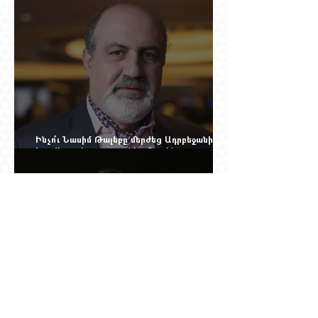
մեղադրյալի աթոռից և մեկ սխալ գրված
տառից
Ինչո՞ւ Նասիմ Թալեբը մերժեց Ադրբեջանի
հրավերքը և պաշտպանեց Ռուբեն
Վարդանյանին
Նրան ասել էին՝ փոքր ձայնով օպերայում
անելիք չունես, հետո նա երգեց Աիդա, Անուշ,
Իզոլդա, Տոսկա ու Կատյա Կաբանովա. Արաքս
Մանսուրյանը 80 տարեկան է