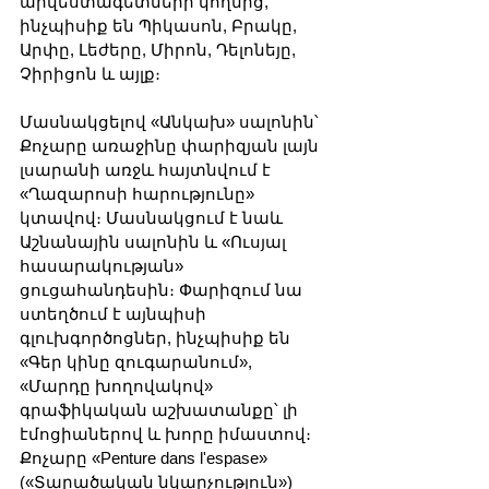
արվեստագետների կողմից, 
ինչպիսիք են Պիկասոն, Բրակը, 
Արփը, Լեժերը, Միրոն, Դելոնեյը, 
Չիրիցոն և այլք։
Մասնակցելով «Անկախ» սալոնին՝ 
Քոչարը առաջինը փարիզյան լայն 
լսարանի առջև հայտնվում է 
«Ղազարոսի հարությունը» 
կտավով։ Մասնակցում է նաև 
Աշնանային սալոնին և «Ուսյալ 
հասարակության» 
ցուցահանդեսին։ Փարիզում նա 
ստեղծում է այնպիսի 
գլուխգործոցներ, ինչպիսիք են 
«Գեր կինը զուգարանում», 
«Մարդը խողովակով» 
գրաֆիկական աշխատանքը՝ լի 
էմոցիաներով և խորը իմաստով։ 
Քոչարը «Penture dans l'espase» 
(«Տարածական նկարչություն») 