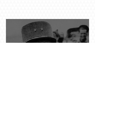
Դը Գոլի խորդուբորդ ճանապարհը՝ սկսված
մեղադրյալի աթոռից և մեկ սխալ գրված
տառից