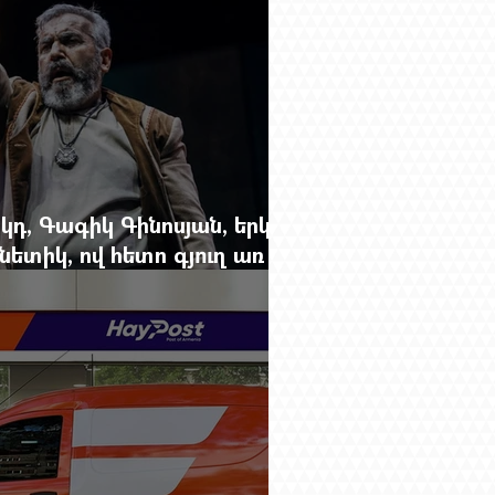
կդ, Գագիկ Գինոսյան, երկու
ետիկ, ով հետո գյուղ առ
րեց մարդկանց պարերը