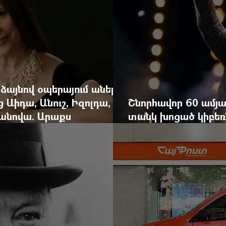
 ձայնով օպերայում անելիք
ց Աիդա, Անուշ, Իզոլդա,
Շնորհավոր 60 ամյա
անովա. Արաքս
տանկ խոցած կիբեռն
եկան է
գյուղ գրանցեց տա