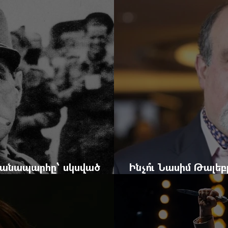
ժը
Yerevan Online Ma
 ճանապարհը՝ սկսված
Ինչո՞ւ Նասիմ Թալե
և մեկ սխալ գրված տառից
հրավերքը և պաշտպ