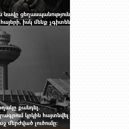
 նավը ցեղասպանությունից
հայերի, իսկ մենք չգիտենք
նունը՝ Սաձո Հիբիի
օղակը քանդել.
րագրում կրկին հայտնվել է
 մերժված լուծումը: