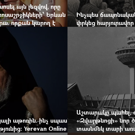
ոսել այն լեզվով, որը
զբոսաշրջիկների՝ Երևան
Ինչպես ճապոնական
րա. որքան կարող է
փրկեց հարյուրավոր 
կան ճգնաժամը
հերոս նավապետի ա
Աշտարակը պահել, 
ալի աթոռին. ինչ սպասել
«Զվարթնոցի» նոր ծ
ունից: Yerevan Online
տասնմեկ տարի առաջ