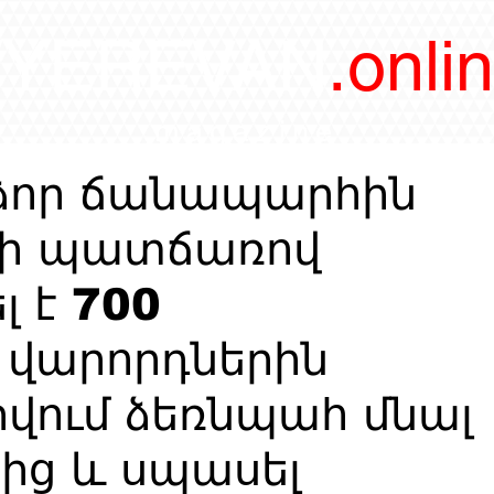
/YEREVAN
.onli
magazine
ձոր ճանապարհին
ցի պատճառով
 է 700
 վարորդներին
րվում ձեռնպահ մնալ
նից և սպասել