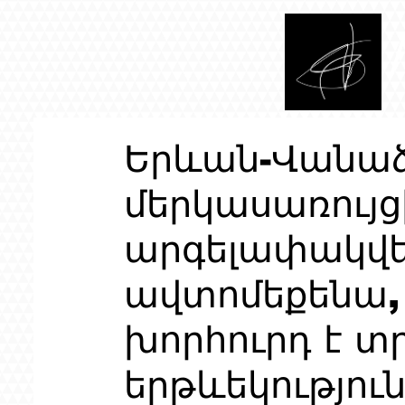
Երևան-Վանա
մերկասառույ
արգելափակվել
ավտոմեքենա,
խորհուրդ է տ
երթևեկությու