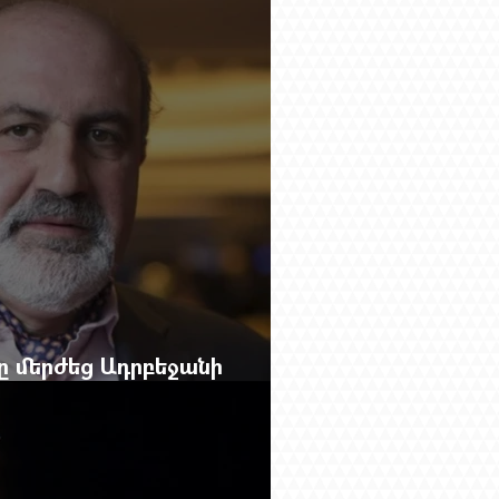
g.-ի մեծ ռեպորտաժը
բը մերժեց Ադրբեջանի
անեց Ռուբեն Վարդանյանին