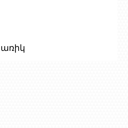
ցառիկ