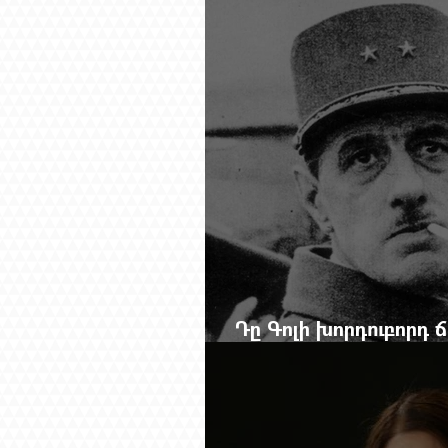
Mag.-ի մեծ ռեպորտա
Դը Գոլի խորդուբորդ
մեղադրյալի աթոռից 