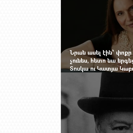
Նրան ասել էին՝ փոքր
չունես, հետո նա երգե
Տոսկա ու Կատյա Կաբ
Մանսուրյանը 80 տար