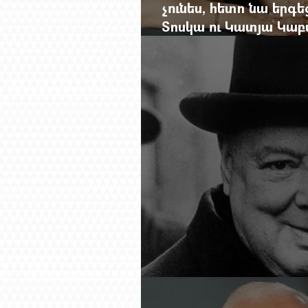
չունես, հետո նա երգե
Տոսկա ու Կատյա Կաբ
Մանսուրյանը 80 տար
Չերչիլն ու հայերը