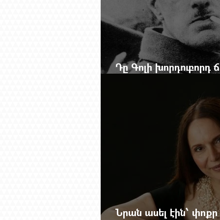
Դը Գոլի խորդուբորդ
մեղադրյալի աթոռից 
Նրան ասել էին՝ փոքր