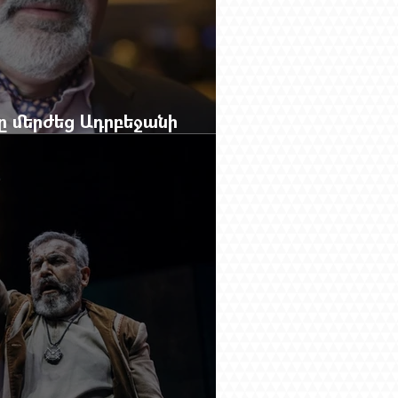
բը մերժեց Ադրբեջանի
անեց Ռուբեն Վարդանյանին