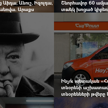
ց Աիդա, Անուշ, Իզոլդա,
Շնորհավոր 60 ամյա
անովա. Արաքս
տանկ խոցած կիբեռն
եկան է
գյուղ գրանցեց տա
Ինչո՞ւ պետական «
տնօրենի աշխատավ
տնօրենների թվեր
արդյունքով վարձատ