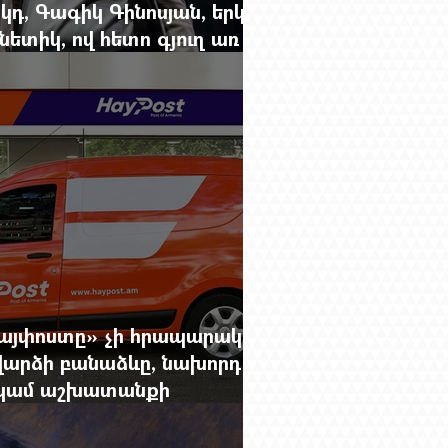
կդ, Գագիկ Գինոսյան, երկու
ետիկ, ով հետո գյուղ առ
րեց մարդկանց պարերը
Հայփոստը» չի հրապարակում
արձի բանաձևը, նախորդ
ը կամ աշխատանքի
րությունը փոխելու կանոնը