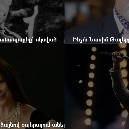
 ճանապարհը՝ սկսված
Ինչո՞ւ Նասիմ Թալե
և մեկ սխալ գրված տառից
հրավերքը և պաշտպ
 ձայնով օպերայում անելիք