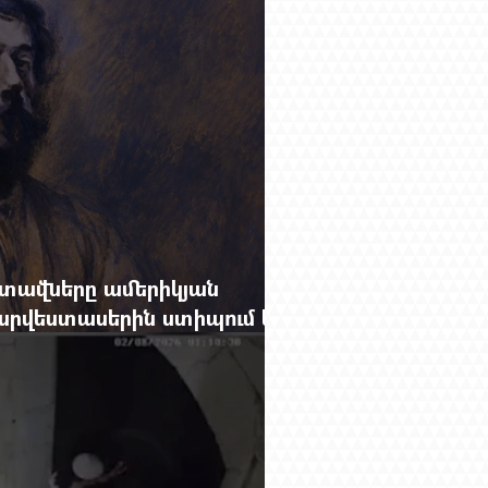
տավները ամերիկյան
րվեստասերին ստիպում են
ցքը