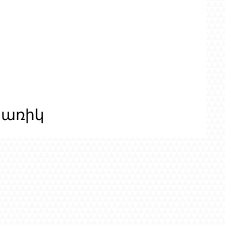
ցառիկ